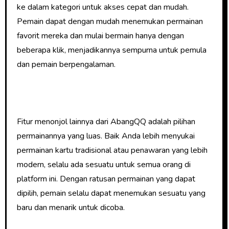
ke dalam kategori untuk akses cepat dan mudah.
Pemain dapat dengan mudah menemukan permainan
favorit mereka dan mulai bermain hanya dengan
beberapa klik, menjadikannya sempurna untuk pemula
dan pemain berpengalaman.
Fitur menonjol lainnya dari AbangQQ adalah pilihan
permainannya yang luas. Baik Anda lebih menyukai
permainan kartu tradisional atau penawaran yang lebih
modern, selalu ada sesuatu untuk semua orang di
platform ini. Dengan ratusan permainan yang dapat
dipilih, pemain selalu dapat menemukan sesuatu yang
baru dan menarik untuk dicoba.