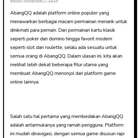
admin
|
November 7, 2024
AbangQQ adalah platform online populer yang
menawarkan berbagai macam permainan menarik untuk
dinikmati para pemain. Dari permainan kartu klasik
seperti poker dan domino hingga favorit modern
seperti slot dan roulette, selalu ada sesuatu untuk
semua orang di AbangQQ. Dalam ulasan ini, kita akan
melihat lebih dekat beberapa fitur utama yang
membuat AbangQQ menonjol dari platform game
online lainnya.
Salah satu hal pertama yang membedakan AbangQQ
adalah antarmukanya yang ramah pengguna. Platform
ini mudah dinavigasi, dengan semua game disusun rapi