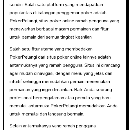
sendiri. Salah satu platform yang mendapatkan
popularitas di kalangan penggemar poker adalah
PokerPelangi, situs poker online ramah pengguna yang
menawarkan berbagai macam permainan dan fitur
untuk pemain dari semua tingkat keahlian.
Salah satu fitur utama yang membedakan
PokerPelangi dari situs poker online lainnya adalah
antarmukanya yang ramah pengguna. Situs ini dirancang
agar mudah dinavigasi, dengan menu yang jelas dan
intuitif sehingga memudahkan pemain menemukan
permainan yang ingin dimainkan. Baik Anda seorang
profesional berpengalaman atau pemula yang baru
memulai, antarmuka PokerPelangi memudahkan Anda
untuk memulai dan langsung bermain.
Selain antarmukanya yang ramah pengguna,