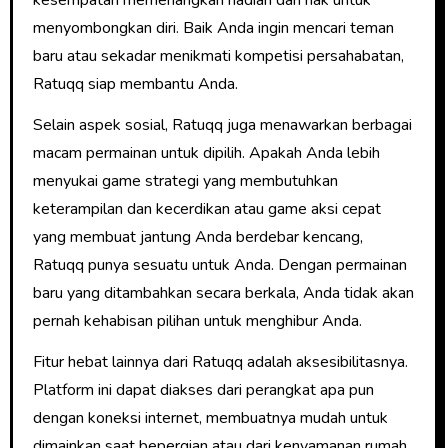
menyombongkan diri. Baik Anda ingin mencari teman
baru atau sekadar menikmati kompetisi persahabatan,
Ratuqq siap membantu Anda.
Selain aspek sosial, Ratuqq juga menawarkan berbagai
macam permainan untuk dipilih. Apakah Anda lebih
menyukai game strategi yang membutuhkan
keterampilan dan kecerdikan atau game aksi cepat
yang membuat jantung Anda berdebar kencang,
Ratuqq punya sesuatu untuk Anda. Dengan permainan
baru yang ditambahkan secara berkala, Anda tidak akan
pernah kehabisan pilihan untuk menghibur Anda.
Fitur hebat lainnya dari Ratuqq adalah aksesibilitasnya.
Platform ini dapat diakses dari perangkat apa pun
dengan koneksi internet, membuatnya mudah untuk
dimainkan saat bepergian atau dari kenyamanan rumah