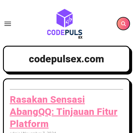
Skip
to
content
codepulsex.com
Rasakan Sensasi
AbangQQ: Tinjauan Fitur
Platform