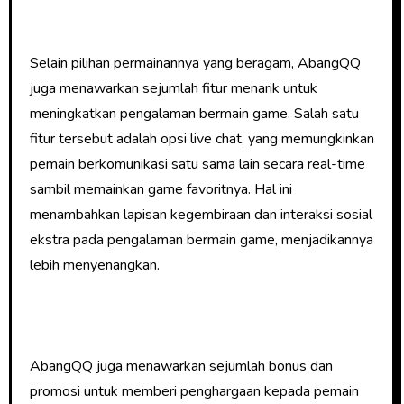
Selain pilihan permainannya yang beragam, AbangQQ
juga menawarkan sejumlah fitur menarik untuk
meningkatkan pengalaman bermain game. Salah satu
fitur tersebut adalah opsi live chat, yang memungkinkan
pemain berkomunikasi satu sama lain secara real-time
sambil memainkan game favoritnya. Hal ini
menambahkan lapisan kegembiraan dan interaksi sosial
ekstra pada pengalaman bermain game, menjadikannya
lebih menyenangkan.
AbangQQ juga menawarkan sejumlah bonus dan
promosi untuk memberi penghargaan kepada pemain