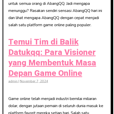
untuk semua orang di AbangQQ. Jadi mengapa
menunggu? Rasakan sendiri sensasi AbangQQ hari ini
dan lihat mengapa AbangQQ dengan cepat menjadi
salah satu platform game online paling populer.
Temui Tim di Balik
Datukqq: Para Visioner
yang Membentuk Masa
Depan Game Online
admin
|
November 7, 2024
Game online telah menjadi industri bernilai miliaran
dolar, dengan jutaan pemain di seluruh dunia masuk ke
platform favorit mereka setiap hari. Salah satu