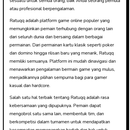
sesuatu untuk semua orang, baik Anda seorang pemula
atau profesional berpengalaman.
Ratuqq adalah platform game online populer yang
memungkinkan pemain terhubung dengan orang lain
dari seluruh dunia dan bersaing dalam berbagai
permainan. Dari permainan kartu klasik seperti poker
dan domino hingga rilisan baru yang menarik, Ratuqq
memiliki semuanya. Platform ini mudah dinavigasi dan
menawarkan pengalaman bermain game yang mulus,
menjadikannya pilihan sempurna bagi para gamer
kasual dan hardcore.
Salah satu hal terbaik tentang Ratuqq adalah rasa
kebersamaan yang dipupuknya. Pemain dapat
mengobrol satu sama lain, membentuk tim, dan
berkompetisi dalam turnamen untuk mendapatkan
kesempatan memenangkan hadiah dan hak untuk