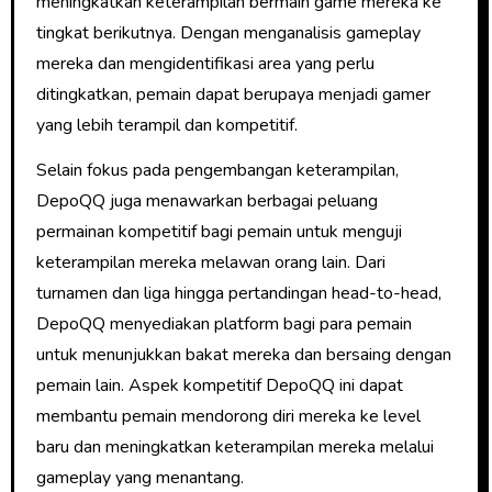
meningkatkan keterampilan bermain game mereka ke
tingkat berikutnya. Dengan menganalisis gameplay
mereka dan mengidentifikasi area yang perlu
ditingkatkan, pemain dapat berupaya menjadi gamer
yang lebih terampil dan kompetitif.
Selain fokus pada pengembangan keterampilan,
DepoQQ juga menawarkan berbagai peluang
permainan kompetitif bagi pemain untuk menguji
keterampilan mereka melawan orang lain. Dari
turnamen dan liga hingga pertandingan head-to-head,
DepoQQ menyediakan platform bagi para pemain
untuk menunjukkan bakat mereka dan bersaing dengan
pemain lain. Aspek kompetitif DepoQQ ini dapat
membantu pemain mendorong diri mereka ke level
baru dan meningkatkan keterampilan mereka melalui
gameplay yang menantang.