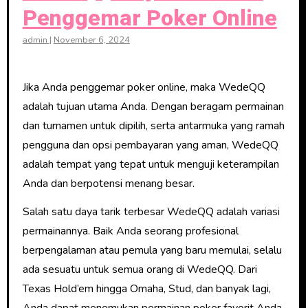
Penggemar Poker Online
admin
|
November 6, 2024
Jika Anda penggemar poker online, maka WedeQQ
adalah tujuan utama Anda. Dengan beragam permainan
dan turnamen untuk dipilih, serta antarmuka yang ramah
pengguna dan opsi pembayaran yang aman, WedeQQ
adalah tempat yang tepat untuk menguji keterampilan
Anda dan berpotensi menang besar.
Salah satu daya tarik terbesar WedeQQ adalah variasi
permainannya. Baik Anda seorang profesional
berpengalaman atau pemula yang baru memulai, selalu
ada sesuatu untuk semua orang di WedeQQ. Dari
Texas Hold’em hingga Omaha, Stud, dan banyak lagi,
Anda dapat menemukan permainan poker favorit Anda