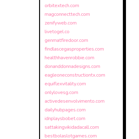
orbitextech.com
magconnecttech.com
zenifyweb.com
livetogel.co
genmatfiredoor.com
findlascegasproperties.com
healthhavenrobbie.com
donanddonnadesigns.com
eagleoneconstructiontx.com
equiflexvitality.com
onlylovesg.com
activedesenvolvimento.com
dailyhubpages.com
idnplaysbobet.com
sattakingvikidadacall.com
bestbolaslotgames.com