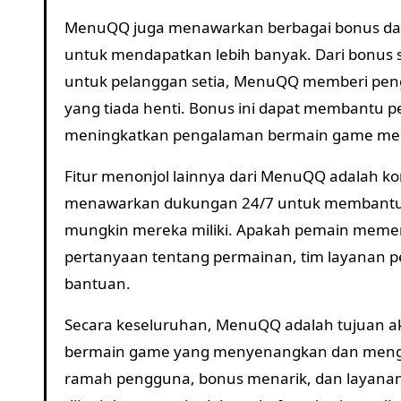
MenuQQ juga menawarkan berbagai bonus da
untuk mendapatkan lebih banyak. Dari bonus
untuk pelanggan setia, MenuQQ memberi pen
yang tiada henti. Bonus ini dapat membant
meningkatkan pengalaman bermain game mer
Fitur menonjol lainnya dari MenuQQ adalah k
menawarkan dukungan 24/7 untuk membantu 
mungkin mereka miliki. Apakah pemain memerl
pertanyaan tentang permainan, tim layanan 
bantuan.
Secara keseluruhan, MenuQQ adalah tujuan a
bermain game yang menyenangkan dan menga
ramah pengguna, bonus menarik, dan layana