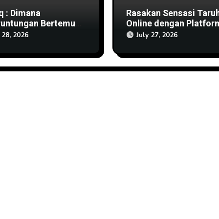
 : Dimana
Rasakan Sensasi Taru
runtungan Bertemu
Online dengan Platfor
ampilan Dalam Dunia
Terpercaya Serbaqq
 28, 2026
July 27, 2026
Online