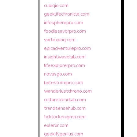
cubiqio.com
geeklifechronicle.com
infospherepro.com
foodiesavorpro.com
vortexohq.com
epicadventurepro.com
insightwavelab.com
lifeexplorerpro.com
novusgo.com
bytestormpro.com
wanderlustchrono.com
culturetrendlab.com
trendsensehub.com
ticktockenigma.com
eulerxr.com
geekifygenius.com