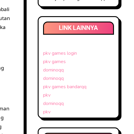
bali
utan
eka
LINK LAINNYA
pkv games login
pkv games
ng
dominoqq
dominoqq
pkv games bandarqq
pkv
dominoqq
aman
pkv
ng
g