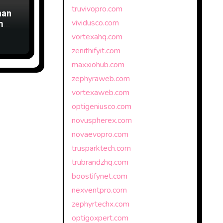
truvivopro.com
han
m
vividusco.com
vortexahq.com
zenithifyit.com
maxxiohub.com
zephyraweb.com
vortexaweb.com
optigeniusco.com
novuspherex.com
novaevopro.com
trusparktech.com
trubrandzhq.com
boostifynet.com
nexventpro.com
zephyrtechx.com
optigoxpert.com