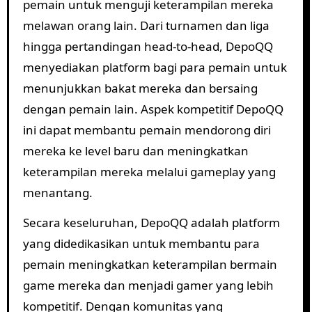
pemain untuk menguji keterampilan mereka
melawan orang lain. Dari turnamen dan liga
hingga pertandingan head-to-head, DepoQQ
menyediakan platform bagi para pemain untuk
menunjukkan bakat mereka dan bersaing
dengan pemain lain. Aspek kompetitif DepoQQ
ini dapat membantu pemain mendorong diri
mereka ke level baru dan meningkatkan
keterampilan mereka melalui gameplay yang
menantang.
Secara keseluruhan, DepoQQ adalah platform
yang didedikasikan untuk membantu para
pemain meningkatkan keterampilan bermain
game mereka dan menjadi gamer yang lebih
kompetitif. Dengan komunitas yang