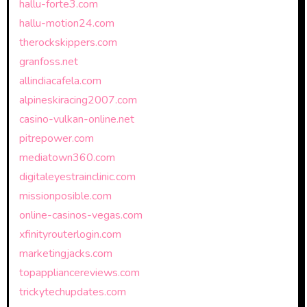
hallu-forte3.com
hallu-motion24.com
therockskippers.com
granfoss.net
allindiacafela.com
alpineskiracing2007.com
casino-vulkan-online.net
pitrepower.com
mediatown360.com
digitaleyestrainclinic.com
missionposible.com
online-casinos-vegas.com
xfinityrouterlogin.com
marketingjacks.com
topappliancereviews.com
trickytechupdates.com