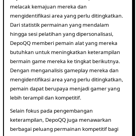
melacak kemajuan mereka dan
mengidentifikasi area yang perlu ditingkatkan.
Dari statistik permainan yang mendalam
hingga sesi pelatihan yang dipersonalisasi,
DepoQQ memberi pemain alat yang mereka
butuhkan untuk meningkatkan keterampilan
bermain game mereka ke tingkat berikutnya.
Dengan menganalisis gameplay mereka dan
mengidentifikasi area yang perlu ditingkatkan,
pemain dapat berupaya menjadi gamer yang
lebih terampil dan kompetitif.
Selain fokus pada pengembangan
keterampilan, DepoQQ juga menawarkan
berbagai peluang permainan kompetitif bagi