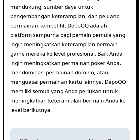
mendukung, sumber daya untuk
pengembangan keterampilan, dan peluang
permainan kompetitif, DepoQQ adalah
platform sempurna bagi pemain pemula yang
ingin meningkatkan keterampilan bermain
game mereka ke level profesional. Baik Anda
ingin meningkatkan permainan poker Anda,
mendominasi permainan domino, atau
menguasai permainan kartu lainnya, DepoQQ
memiliki semua yang Anda perlukan untuk
meningkatkan keterampilan bermain Anda ke
level berikutnya.
P