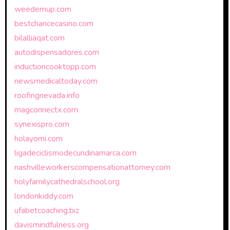
weedemup.com
bestchancecasino.com
bilalliaqat.com
autodispensadores.com
inductioncooktopp.com
newsmedicaltoday.com
roofingnevada.info
magconnectx.com
synexispro.com
holayomi.com
ligadeciclismodecundinamarca.com
nashvilleworkerscompensationattorney.com
holyfamilycathedralschool.org
londonkiddy.com
ufabetcoaching.biz
davismindfulness.org