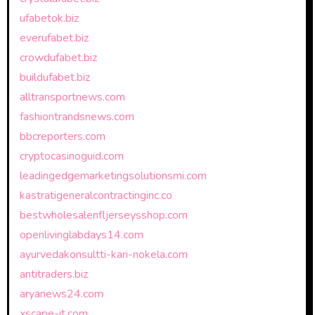
ufabetok.biz
everufabet.biz
crowdufabet.biz
buildufabet.biz
alltransportnews.com
fashiontrandsnews.com
bbcreporters.com
cryptocasinoguid.com
leadingedgemarketingsolutionsmi.com
kastratigeneralcontractinginc.co
bestwholesalenfljerseysshop.com
openlivinglabdays14.com
ayurvedakonsultti-kari-nokela.com
antitraders.biz
aryanews24.com
xscape-it.com