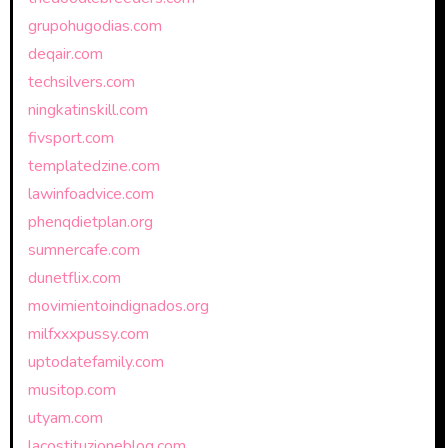
grupohugodias.com
deqair.com
techsilvers.com
ningkatinskill.com
fivsport.com
templatedzine.com
lawinfoadvice.com
phenqdietplan.org
sumnercafe.com
dunetflix.com
movimientoindignados.org
milfxxxpussy.com
uptodatefamily.com
musitop.com
utyam.com
lacostituzioneblog.com