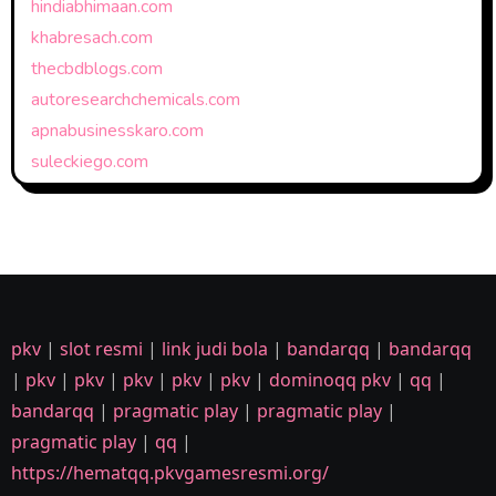
hindiabhimaan.com
khabresach.com
thecbdblogs.com
autoresearchchemicals.com
apnabusinesskaro.com
suleckiego.com
pkv
|
slot resmi
|
link judi bola
|
bandarqq
|
bandarqq
|
pkv
|
pkv
|
pkv
|
pkv
|
pkv
|
dominoqq pkv
|
qq
|
bandarqq
|
pragmatic play
|
pragmatic play
|
pragmatic play
|
qq
|
https://hematqq.pkvgamesresmi.org/