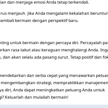
n dan menjaga emosi Anda tetap terkendali.
harus menjauh. Jika Anda mengalami kekalahan beruntu
 kembali bermain dengan perspektif baru.
nting untuk bermain dengan percaya diri. Percayalah p
iarkan rasa takut atau keraguan menghalangi Anda. Inga
an akan selalu ada pasang surut. Tetap positif dan fo
mendebarkan dan serba cepat yang menawarkan pelua
 mengembangkan strategi, mempraktikkan manajeme
ya diri, Anda dapat meningkatkan peluang Anda untuk
i? Keluarlah dan mulailah bermain!