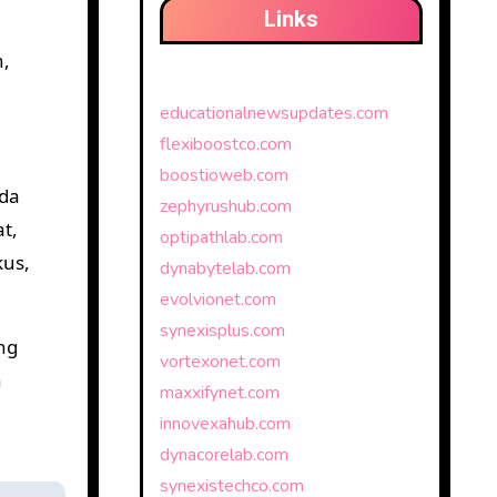
Links
n,
educationalnewsupdates.com
flexiboostco.com
boostioweb.com
ada
zephyrushub.com
t,
optipathlab.com
kus,
dynabytelab.com
evolvionet.com
synexisplus.com
ng
vortexonet.com
n
maxxifynet.com
innovexahub.com
dynacorelab.com
synexistechco.com