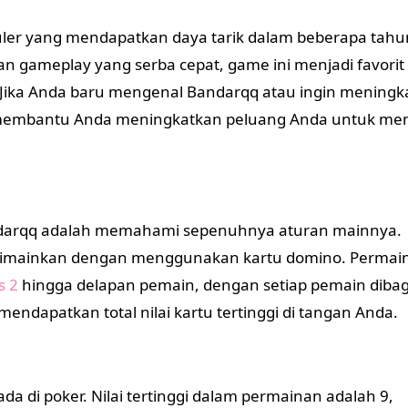
uler yang mendapatkan daya tarik dalam beberapa tahu
n gameplay yang serba cepat, game ini menjadi favorit 
 Jika Anda baru mengenal Bandarqq atau ingin meningk
 membantu Anda meningkatkan peluang Anda untuk me
ndarqq adalah memahami sepenuhnya aturan mainnya.
imainkan dengan menggunakan kartu domino. Permain
s 2
hingga delapan pemain, dengan setiap pemain diba
endapatkan total nilai kartu tertinggi di tangan Anda.
da di poker. Nilai tertinggi dalam permainan adalah 9,