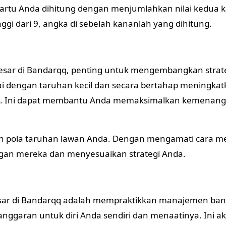
l kartu Anda dihitung dengan menjumlahkan nilai kedua k
inggi dari 9, angka di sebelah kananlah yang dihitung.
ar di Bandarqq, penting untuk mengembangkan strate
i dengan taruhan kecil dan secara bertahap meningka
n. Ini dapat membantu Anda memaksimalkan kemenan
an pola taruhan lawan Anda. Dengan mengamati cara m
ngan mereka dan menyesuaikan strategi Anda.
esar di Bandarqq adalah mempraktikkan manajemen bank
nggaran untuk diri Anda sendiri dan menaatinya. Ini a