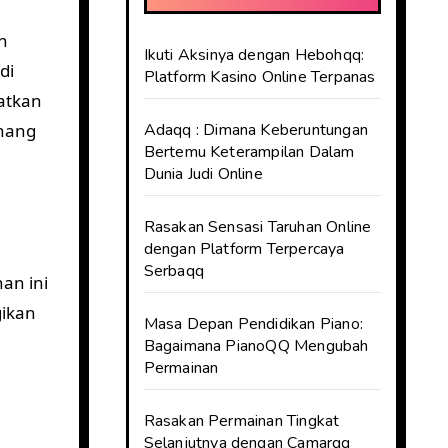
n
Ikuti Aksinya dengan Hebohqq:
di
Platform Kasino Online Terpanas
atkan
nang
Adaqq : Dimana Keberuntungan
Bertemu Keterampilan Dalam
Dunia Judi Online
Rasakan Sensasi Taruhan Online
dengan Platform Terpercaya
Serbaqq
an ini
gikan
Masa Depan Pendidikan Piano:
Bagaimana PianoQQ Mengubah
Permainan
Rasakan Permainan Tingkat
Selanjutnya dengan Camarqq