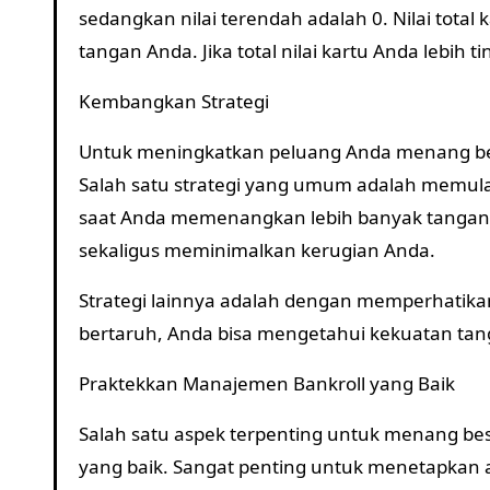
sedangkan nilai terendah adalah 0. Nilai tota
tangan Anda. Jika total nilai kartu Anda lebih t
Kembangkan Strategi
Untuk meningkatkan peluang Anda menang bes
Salah satu strategi yang umum adalah memula
saat Anda memenangkan lebih banyak tanga
sekaligus meminimalkan kerugian Anda.
Strategi lainnya adalah dengan memperhatik
bertaruh, Anda bisa mengetahui kekuatan ta
Praktekkan Manajemen Bankroll yang Baik
Salah satu aspek terpenting untuk menang b
yang baik. Sangat penting untuk menetapkan a