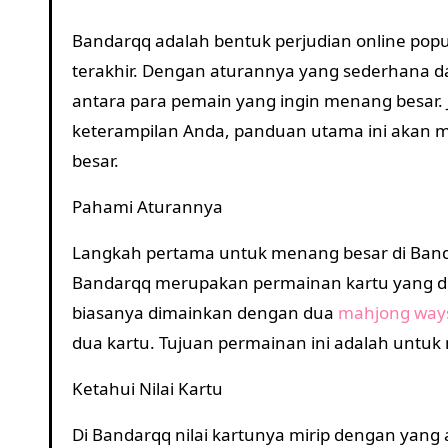
Bandarqq adalah bentuk perjudian online pop
terakhir. Dengan aturannya yang sederhana da
antara para pemain yang ingin menang besar.
keterampilan Anda, panduan utama ini akan
besar.
Pahami Aturannya
Langkah pertama untuk menang besar di Ba
Bandarqq merupakan permainan kartu yang d
biasanya dimainkan dengan dua
mahjong way
dua kartu. Tujuan permainan ini adalah untuk m
Ketahui Nilai Kartu
Di Bandarqq nilai kartunya mirip dengan yang a