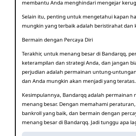
membantu Anda menghindari mengejar kerugia
Selain itu, penting untuk mengetahui kapan 
mungkin yang terbaik adalah beristirahat dan
Bermain dengan Percaya Diri
Terakhir, untuk menang besar di Bandarqq, pe
keterampilan dan strategi Anda, dan jangan b
perjudian adalah permainan untung-untungan, d
dan Anda mungkin akan menjadi yang teratas.
Kesimpulannya, Bandarqq adalah permainan 
menang besar. Dengan memahami peraturan,
bankroll yang baik, dan bermain dengan perca
menang besar di Bandarqq. Jadi tunggu apa lag