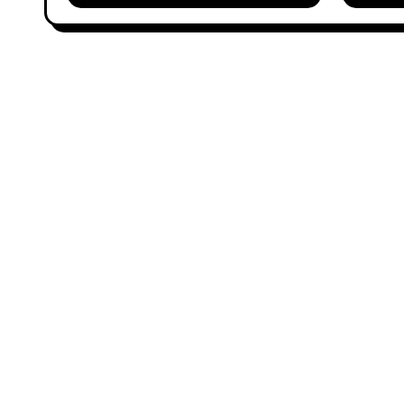
i
o
n