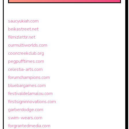
saucyukiah.com
beikastreet.net
filmizlettir.net
ourmultiworlds.com
cooncreekclub.org
pegpufftimes.com
celestia-arts.com
forumchampions.com
bluebargames.com
festivaldelamalou.com
firstsigninnovations.com
garberdodge.com
swim-wears.com
forgrantedmedia.com