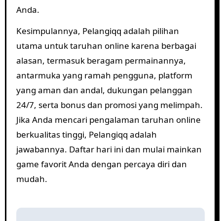
Anda.
Kesimpulannya, Pelangiqq adalah pilihan
utama untuk taruhan online karena berbagai
alasan, termasuk beragam permainannya,
antarmuka yang ramah pengguna, platform
yang aman dan andal, dukungan pelanggan
24/7, serta bonus dan promosi yang melimpah.
Jika Anda mencari pengalaman taruhan online
berkualitas tinggi, Pelangiqq adalah
jawabannya. Daftar hari ini dan mulai mainkan
game favorit Anda dengan percaya diri dan
mudah.
P