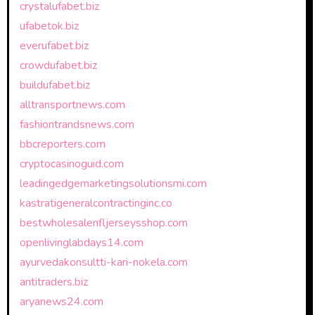
crystalufabet.biz
ufabetok.biz
everufabet.biz
crowdufabet.biz
buildufabet.biz
alltransportnews.com
fashiontrandsnews.com
bbcreporters.com
cryptocasinoguid.com
leadingedgemarketingsolutionsmi.com
kastratigeneralcontractinginc.co
bestwholesalenfljerseysshop.com
openlivinglabdays14.com
ayurvedakonsultti-kari-nokela.com
antitraders.biz
aryanews24.com