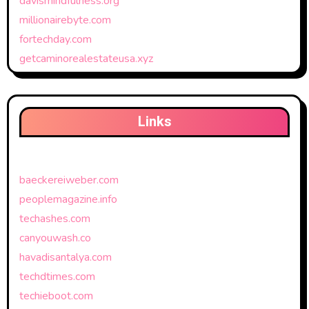
davismindfulness.org
millionairebyte.com
fortechday.com
getcaminorealestateusa.xyz
Links
baeckereiweber.com
peoplemagazine.info
techashes.com
canyouwash.co
havadisantalya.com
techdtimes.com
techieboot.com