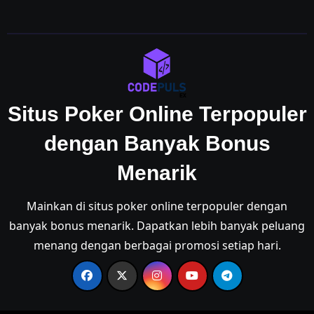
Situs Poker Online Terpopuler
dengan Banyak Bonus
Menarik
Mainkan di situs poker online terpopuler dengan
banyak bonus menarik. Dapatkan lebih banyak peluang
menang dengan berbagai promosi setiap hari.