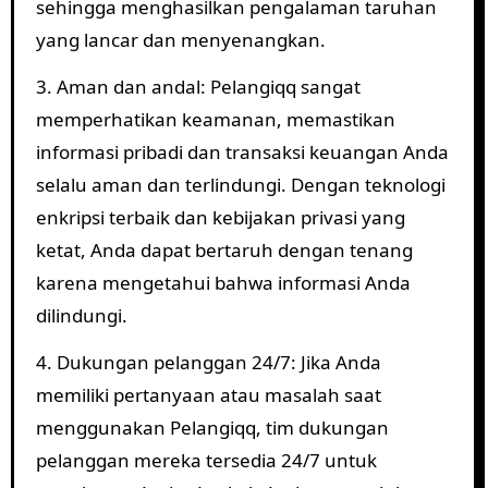
sehingga menghasilkan pengalaman taruhan
yang lancar dan menyenangkan.
3. Aman dan andal: Pelangiqq sangat
memperhatikan keamanan, memastikan
informasi pribadi dan transaksi keuangan Anda
selalu aman dan terlindungi. Dengan teknologi
enkripsi terbaik dan kebijakan privasi yang
ketat, Anda dapat bertaruh dengan tenang
karena mengetahui bahwa informasi Anda
dilindungi.
4. Dukungan pelanggan 24/7: Jika Anda
memiliki pertanyaan atau masalah saat
menggunakan Pelangiqq, tim dukungan
pelanggan mereka tersedia 24/7 untuk