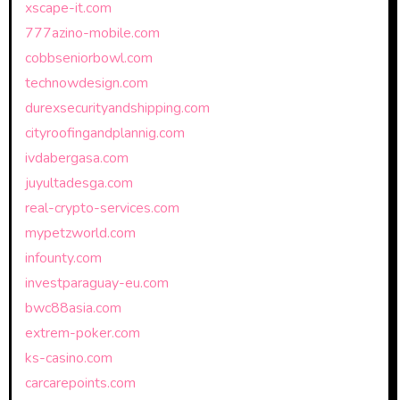
xscape-it.com
777azino-mobile.com
cobbseniorbowl.com
technowdesign.com
durexsecurityandshipping.com
cityroofingandplannig.com
ivdabergasa.com
juyultadesga.com
real-crypto-services.com
mypetzworld.com
infounty.com
investparaguay-eu.com
bwc88asia.com
extrem-poker.com
ks-casino.com
carcarepoints.com