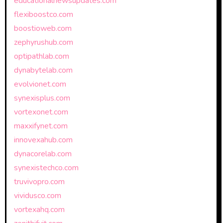
educationalnewsupdates.com
flexiboostco.com
boostioweb.com
zephyrushub.com
optipathlab.com
dynabytelab.com
evolvionet.com
synexisplus.com
vortexonet.com
maxxifynet.com
innovexahub.com
dynacorelab.com
synexistechco.com
truvivopro.com
vividusco.com
vortexahq.com