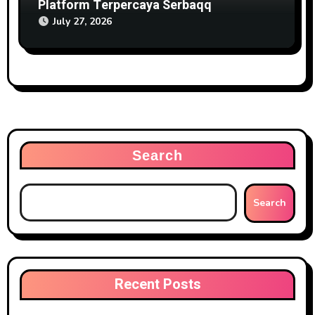
Platform Terpercaya Serbaqq
July 27, 2026
Search
Search
Recent Posts