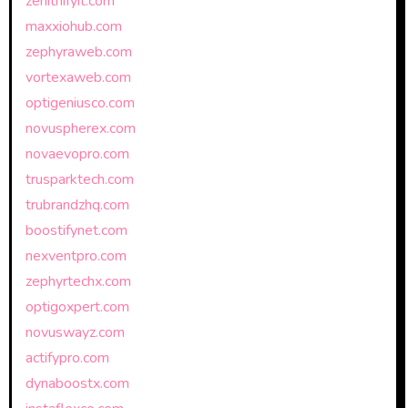
zenithifyit.com
maxxiohub.com
zephyraweb.com
vortexaweb.com
optigeniusco.com
novuspherex.com
novaevopro.com
trusparktech.com
trubrandzhq.com
boostifynet.com
nexventpro.com
zephyrtechx.com
optigoxpert.com
novuswayz.com
actifypro.com
dynaboostx.com