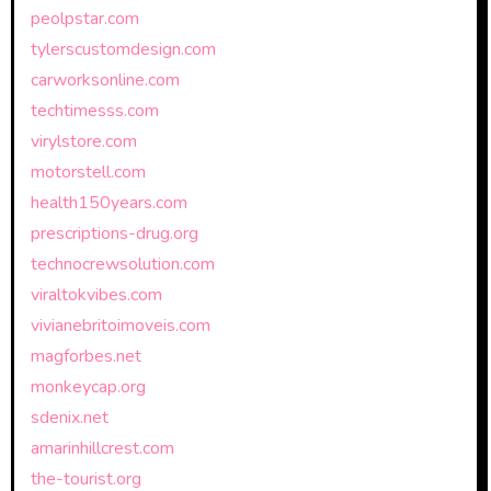
peolpstar.com
tylerscustomdesign.com
carworksonline.com
techtimesss.com
virylstore.com
motorstell.com
health150years.com
prescriptions-drug.org
technocrewsolution.com
viraltokvibes.com
vivianebritoimoveis.com
magforbes.net
monkeycap.org
sdenix.net
amarinhillcrest.com
the-tourist.org