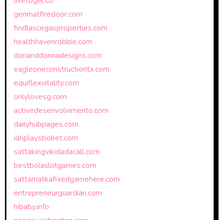
livetogel.co
genmatfiredoor.com
findlascegasproperties.com
healthhavenrobbie.com
donanddonnadesigns.com
eagleoneconstructiontx.com
equiflexvitality.com
onlylovesg.com
activedesenvolvimento.com
dailyhubpages.com
idnplaysbobet.com
sattakingvikidadacall.com
bestbolaslotgames.com
sattamatkafixedgamehere.com
entrepreneurguardian.com
hibaby.info