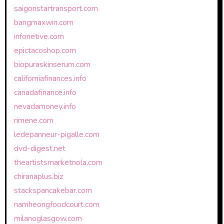
saigonstartransport.com
bangmaxwin.com
infonetive.com
epictacoshop.com
biopuraskinserum.com
californiafinances.info
canadafinance.info
nevadamoney.info
rimene.com
ledepanneur-pigalle.com
dvd-digest.net
theartistsmarketnola.com
chiranaplus.biz
stackspancakebar.com
namheongfoodcourt.com
milanoglasgow.com