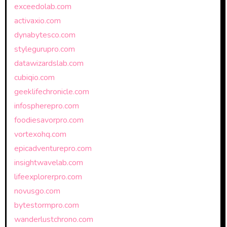
exceedolab.com
activaxio.com
dynabytesco.com
stylegurupro.com
datawizardslab.com
cubiqio.com
geeklifechronicle.com
infospherepro.com
foodiesavorpro.com
vortexohq.com
epicadventurepro.com
insightwavelab.com
lifeexplorerpro.com
novusgo.com
bytestormpro.com
wanderlustchrono.com