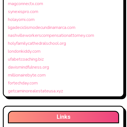
magconnectx.com
synexispro.com
holayomi.com
ligadeciclismodecundinamarca.com
nashvilleworkerscompensationattorney.com
holyfamilycathedralschool.org
londonkiddy.com
ufabetcoaching.biz
davismindfulness.org
millionairebyte.com
fortechday.com
getcaminorealestateusa.xyz
Links