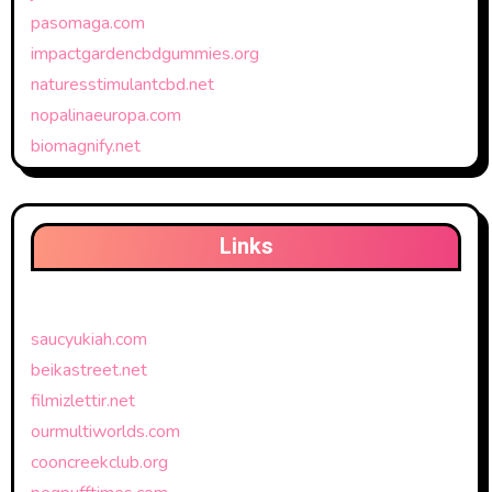
pasomaga.com
impactgardencbdgummies.org
naturesstimulantcbd.net
nopalinaeuropa.com
biomagnify.net
Links
saucyukiah.com
beikastreet.net
filmizlettir.net
ourmultiworlds.com
cooncreekclub.org