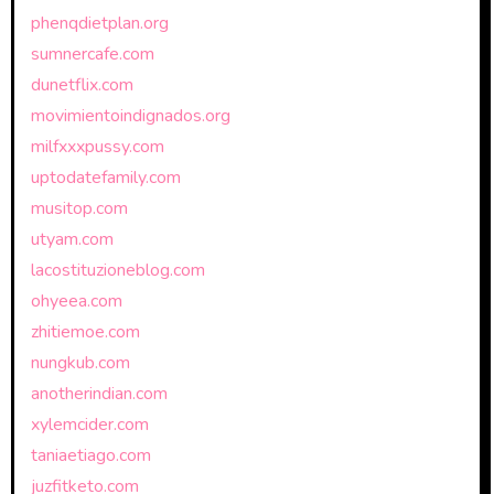
phenqdietplan.org
sumnercafe.com
dunetflix.com
movimientoindignados.org
milfxxxpussy.com
uptodatefamily.com
musitop.com
utyam.com
lacostituzioneblog.com
ohyeea.com
zhitiemoe.com
nungkub.com
anotherindian.com
xylemcider.com
taniaetiago.com
juzfitketo.com