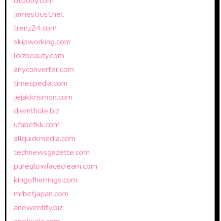
otbody.com
jamestrust.net
trenz24.com
skipworking.com
loizbeauty.com
anyconverter.com
timespedia.com
jejakkrismon.com
diemthole.biz
ufabetkk.com
allquickmedia.com
technewsgazette.com
pureglowfacecream.com
kingofherrings.com
mrbetjapan.com
anewentity.biz