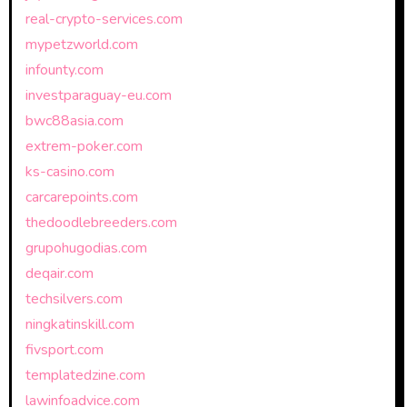
real-crypto-services.com
mypetzworld.com
infounty.com
investparaguay-eu.com
bwc88asia.com
extrem-poker.com
ks-casino.com
carcarepoints.com
thedoodlebreeders.com
grupohugodias.com
deqair.com
techsilvers.com
ningkatinskill.com
fivsport.com
templatedzine.com
lawinfoadvice.com