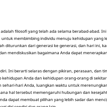
”, adalah filosofi yang telah ada selama berabad-abad. In
an untuk membimbing individu menuju kehidupan yang l
diturunkan dari generasi ke generasi, dan hari ini, k
 dan mendiskusikan bagaimana Anda dapat menerapka
iri. Ini berarti selaras dengan pikiran, perasaan, dan t
kehidupan Anda dan kehidupan orang-orang di sekitar
n sehari-hari Anda, luangkan waktu untuk merenungka
mana hal tersebut memengaruhi hubungan dan kesejah
Anda dapat membuat pilihan yang lebih sadar dan menc
i diri sendiri dan orang lain.