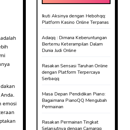
Ikuti Aksinya dengan Hebohqq:
Platform Kasino Online Terpanas
i adalah
Adaqq : Dimana Keberuntungan
Bertemu Keterampilan Dalam
ebih
Dunia Judi Online
ami
nnya
Rasakan Sensasi Taruhan Online
dengan Platform Terpercaya
Serbaqq
indakan
Masa Depan Pendidikan Piano:
 Anda.
Bagaimana PianoQQ Mengubah
n emosi
Permainan
teraan
iptakan
Rasakan Permainan Tingkat
Selanjutnya dengan Camarqq