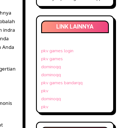
uhnya
cobalah
LINK LAINNYA
n indra
Anda
n Anda
pkv games login
pkv games
dominoqq
gertian
dominoqq
pkv games bandarqq
pkv
dominoqq
monis
pkv
at