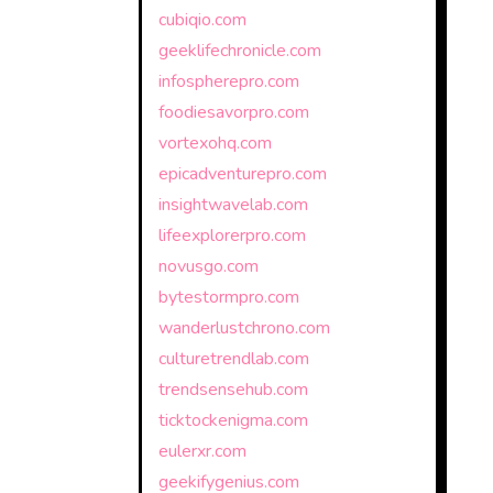
cubiqio.com
geeklifechronicle.com
infospherepro.com
foodiesavorpro.com
vortexohq.com
epicadventurepro.com
insightwavelab.com
lifeexplorerpro.com
novusgo.com
bytestormpro.com
wanderlustchrono.com
culturetrendlab.com
trendsensehub.com
ticktockenigma.com
eulerxr.com
geekifygenius.com