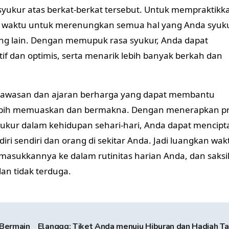
ukur atas berkat-berkat tersebut. Untuk mempraktikk
n waktu untuk merenungkan semua hal yang Anda syuku
ng lain. Dengan memupuk rasa syukur, Anda dapat
if dan optimis, serta menarik lebih banyak berkah dan
wawasan dan ajaran berharga yang dapat membantu
bih memuaskan dan bermakna. Dengan menerapkan pr
syukur dalam kehidupan sehari-hari, Anda dapat mencip
diri sendiri dan orang di sekitar Anda. Jadi luangkan wak
masukkannya ke dalam rutinitas harian Anda, dan saks
an tidak terduga.
Bermain
Elangqq: Tiket Anda menuju Hiburan dan Hadiah T