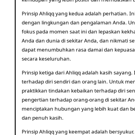
Prinsip Ahliqq yang kedua adalah perhatian. In
dengan lingkungan dan pengalaman Anda. Untu
fokus pada momen saat ini dan lepaskan kekha
Anda dan dunia di sekitar Anda, dan nikmati
dapat menumbuhkan rasa damai dan kepuasan
secara keseluruhan.
Prinsip ketiga dari Ahliqq adalah kasih sayan
terhadap diri sendiri dan orang lain. Untuk me
praktikkan tindakan kebaikan terhadap diri se
pengertian terhadap orang-orang di sekitar 
menciptakan hubungan yang lebih kuat dan be
dan penuh kasih.
Prinsip Ahliqq yang keempat adalah bersyukur