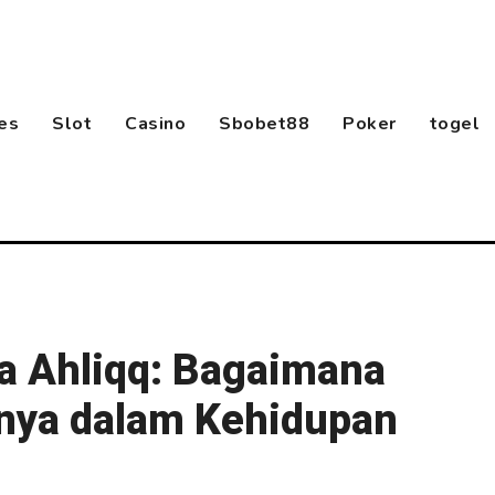
es
Slot
Casino
Sbobet88
Poker
togel
 Ahliqq: Bagaimana
nya dalam Kehidupan