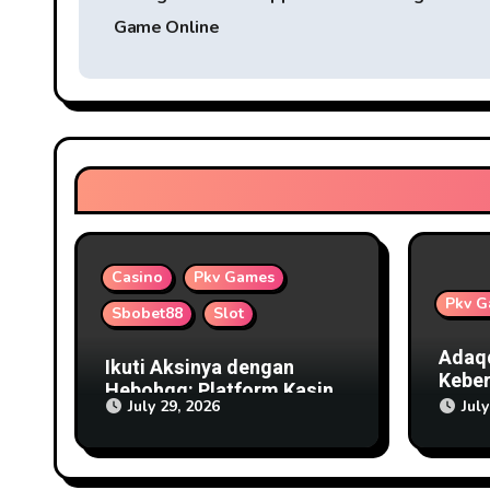
o
Game Online
s
t
n
a
v
i
Casino
Pkv Games
Pkv G
g
Sbobet88
Slot
a
Adaqq
Ikuti Aksinya dengan
Kebe
Hebohqq: Platform Kasino
t
Keter
July 29, 2026
July
Online Terpanas
Judi 
i