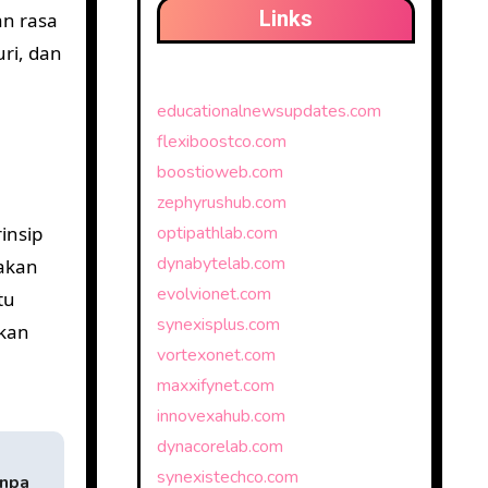
Links
an rasa
ri, dan
educationalnewsupdates.com
flexiboostco.com
boostioweb.com
zephyrushub.com
insip
optipathlab.com
dynabytelab.com
takan
evolvionet.com
tu
synexisplus.com
ikan
vortexonet.com
maxxifynet.com
innovexahub.com
dynacorelab.com
synexistechco.com
anpa