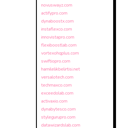
novuswayz.com
actifypro.com
dynaboostx.com
instaflexco.com
innovistapro.com
flexiboostlab.com
vortexohqplus.com
swiftiopro.com
hamilelikbelirtisi.net
versalotech.com
techmaxco.com
exceedolab.com
activaxio.com
dynabytesco.com
stylegurupro.com
datawizardslab.com