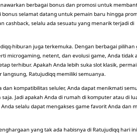
menawarkan berbagai bonus dan promosi untuk memban
bonus selamat datang untuk pemain baru hingga prom
cashback, selalu ada sesuatu yang menarik terjadi di
judiqq-hiburan juga terkemuka. Dengan berbagai piliha
rti microgaming, netent, dan evolusi game, Anda tidak 
ap terhibur. Apakah Anda lebih suka slot klasik, perma
 langsung, Ratujudiqq memiliki semuanya.
an kompatibilitas seluler, Anda dapat menikmati sem
saja. Jadi apakah Anda di rumah di komputer atau di lu
a, Anda selalu dapat mengakses game favorit Anda dan m
ghargaan yang tak ada habisnya di Ratujudiqq hari in