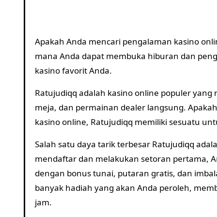
Apakah Anda mencari pengalaman kasino online 
mana Anda dapat membuka hiburan dan pengh
kasino favorit Anda.
Ratujudiqq adalah kasino online populer yan
meja, dan permainan dealer langsung. Apaka
kasino online, Ratujudiqq memiliki sesuatu un
Salah satu daya tarik terbesar Ratujudiqq ada
mendaftar dan melakukan setoran pertama, An
dengan bonus tunai, putaran gratis, dan imb
banyak hadiah yang akan Anda peroleh, mem
jam.