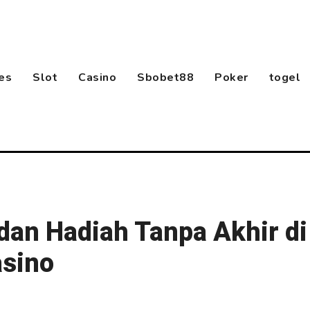
es
Slot
Casino
Sbobet88
Poker
togel
dan Hadiah Tanpa Akhir di
asino