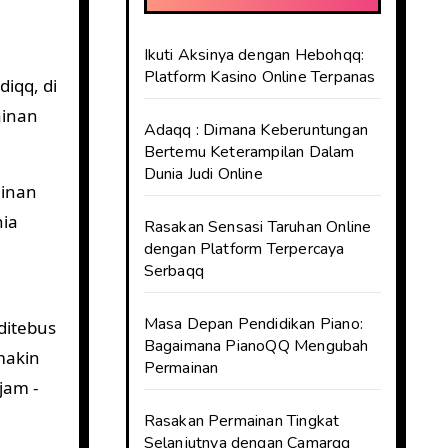
Ikuti Aksinya dengan Hebohqq:
Platform Kasino Online Terpanas
iqq, di
ainan
Adaqq : Dimana Keberuntungan
Bertemu Keterampilan Dalam
Dunia Judi Online
ainan
nia
Rasakan Sensasi Taruhan Online
dengan Platform Terpercaya
Serbaqq
Masa Depan Pendidikan Piano:
ditebus
Bagaimana PianoQQ Mengubah
makin
Permainan
jam -
Rasakan Permainan Tingkat
Selanjutnya dengan Camarqq