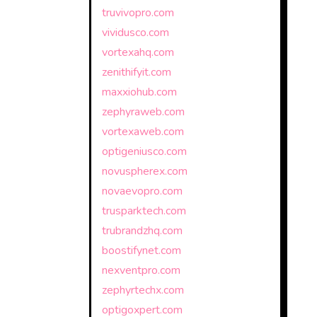
truvivopro.com
vividusco.com
vortexahq.com
zenithifyit.com
maxxiohub.com
zephyraweb.com
vortexaweb.com
optigeniusco.com
novuspherex.com
novaevopro.com
trusparktech.com
trubrandzhq.com
boostifynet.com
nexventpro.com
zephyrtechx.com
optigoxpert.com