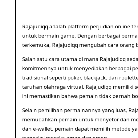
Rajajudiqq adalah platform perjudian online t
untuk bermain game. Dengan berbagai perma
terkemuka, Rajajudiqq mengubah cara orang b
Salah satu cara utama di mana Rajajudiqq seda
komitmennya untuk menyediakan berbagai per
tradisional seperti poker, blackjack, dan roule
taruhan olahraga virtual, Rajajudiqq memilik
ini memastikan bahwa pemain tidak pernah bos
Selain pemilihan permainannya yang luas, R
memudahkan pemain untuk menyetor dan menari
dan e-wallet, pemain dapat memilih metode y
transaksi mereka aman dan aman.