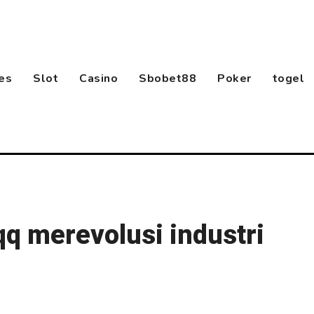
es
Slot
Casino
Sbobet88
Poker
togel
q merevolusi industri