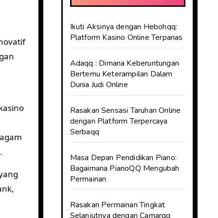
Ikuti Aksinya dengan Hebohqq:
Platform Kasino Online Terpanas
novatif
ggan
Adaqq : Dimana Keberuntungan
Bertemu Keterampilan Dalam
Dunia Judi Online
kasino
Rasakan Sensasi Taruhan Online
dengan Platform Terpercaya
Serbaqq
eragam
.
Masa Depan Pendidikan Piano:
Bagaimana PianoQQ Mengubah
 yang
Permainan
ank,
Rasakan Permainan Tingkat
Selanjutnya dengan Camarqq