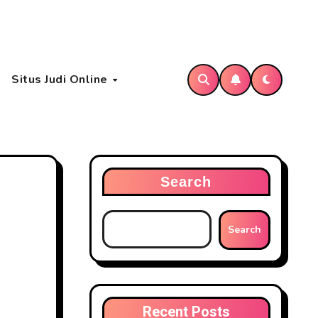
Situs Judi Online
Search
Search
Recent Posts