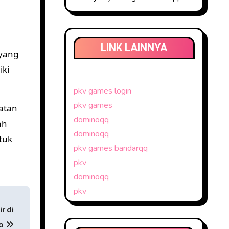
LINK LAINNYA
 yang
iki
pkv games login
pkv games
atan
dominoqq
ah
dominoqq
tuk
pkv games bandarqq
pkv
dominoqq
pkv
r di
no