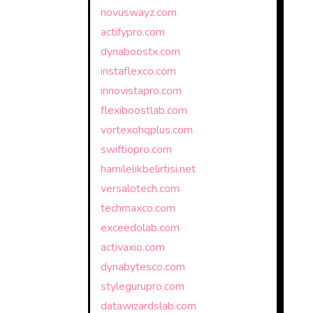
novuswayz.com
actifypro.com
dynaboostx.com
instaflexco.com
innovistapro.com
flexiboostlab.com
vortexohqplus.com
swiftiopro.com
hamilelikbelirtisi.net
versalotech.com
techmaxco.com
exceedolab.com
activaxio.com
dynabytesco.com
stylegurupro.com
datawizardslab.com