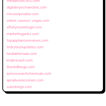
mediatown360.com
digitaleyestrainclinic.com
missionposible.com
online-casinos-vegas.com
xfinityrouterlogin.com
marketingjacks.com
topappliancereviews.com
trickytechupdates.com
hindiabhimaan.com
khabresach.com
thecbdblogs.com
autoresearchchemicals.com
apnabusinesskaro.com
suleckiego.com