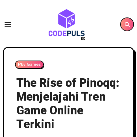
Skip
to
content
Pkv Games
The Rise of Pinoqq:
Menjelajahi Tren
Game Online
Terkini