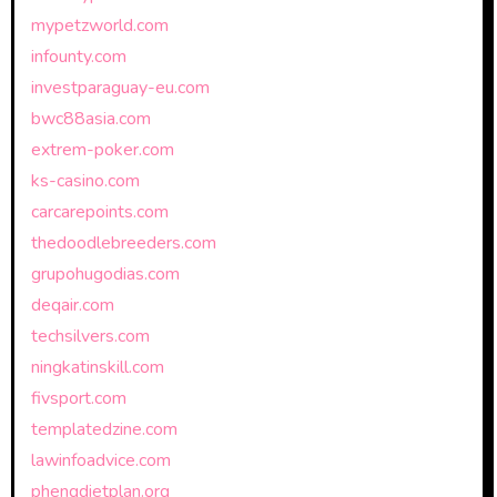
mypetzworld.com
infounty.com
investparaguay-eu.com
bwc88asia.com
extrem-poker.com
ks-casino.com
carcarepoints.com
thedoodlebreeders.com
grupohugodias.com
deqair.com
techsilvers.com
ningkatinskill.com
fivsport.com
templatedzine.com
lawinfoadvice.com
phenqdietplan.org