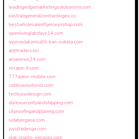
leadingedgemarketingsolutionsmi.com
kastratigeneralcontractinginc.co
bestwholesalenfljerseysshop.com
openlivinglabdays14.com
ayurvedakonsultti-kari-nokela.com
antitraders.biz
aryanews24.com
xscape-it.com
777azino-mobile.com
cobbseniorbowl.com
technowdesign.com
durexsecurityandshipping.com
cityroofingandplannig.com
ivdabergasa.com
juyultadesga.com
real-crypto-services.com