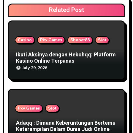
v
Related Post
i
g
Casino
Pkv Games
Sbobet88
Slot
a
t
Ikuti Aksinya dengan Hebohqq: Platform
Kasino Online Terpanas
i
July 29, 2026
o
n
Pkv Games
Slot
Adaqq : Dimana Keberuntungan Bertemu
Keterampilan Dalam Dunia Judi Online