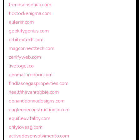
trendsensehub.com
ticktockenigma.com
eulerxr.com
geekifygenius.com
orbitextech.com
magconnecttech.com
zenifyweb.com
livetogel.co
genmatfiredoor.com
findlascegasproperties.com
healthhavenrobbie.com
donanddonnadesigns.com
eagleoneconstructiontx.com
equiflexvitality.com
onlylovesg.com
activedesenvolvimento.com