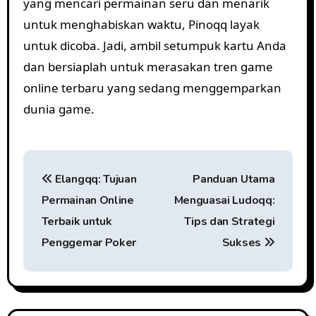
yang mencari permainan seru dan menarik
untuk menghabiskan waktu, Pinoqq layak
untuk dicoba. Jadi, ambil setumpuk kartu Anda
dan bersiaplah untuk merasakan tren game
online terbaru yang sedang menggemparkan
dunia game.
P
Elangqq: Tujuan
Panduan Utama
o
Permainan Online
Menguasai Ludoqq:
s
Terbaik untuk
Tips dan Strategi
t
Penggemar Poker
Sukses
n
a