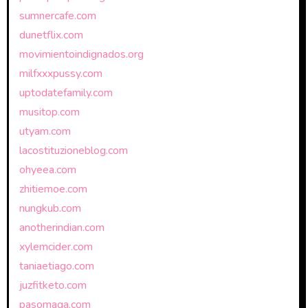
sumnercafe.com
dunetflix.com
movimientoindignados.org
milfxxxpussy.com
uptodatefamily.com
musitop.com
utyam.com
lacostituzioneblog.com
ohyeea.com
zhitiemoe.com
nungkub.com
anotherindian.com
xylemcider.com
taniaetiago.com
juzfitketo.com
pasomaga.com