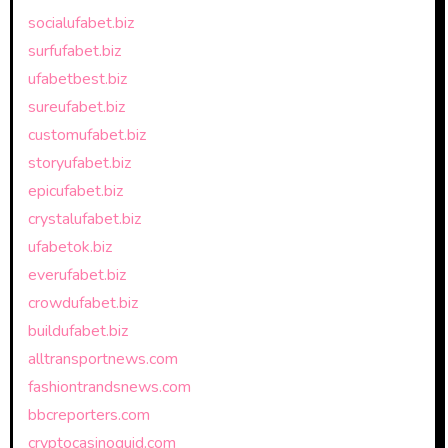
socialufabet.biz
surfufabet.biz
ufabetbest.biz
sureufabet.biz
customufabet.biz
storyufabet.biz
epicufabet.biz
crystalufabet.biz
ufabetok.biz
everufabet.biz
crowdufabet.biz
buildufabet.biz
alltransportnews.com
fashiontrandsnews.com
bbcreporters.com
cryptocasinoguid.com