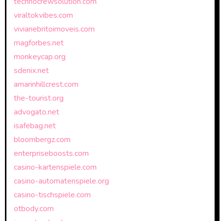
technocrewsolution.com
viraltokvibes.com
vivianebritoimoveis.com
magforbes.net
monkeycap.org
sdenix.net
amarinhillcrest.com
the-tourist.org
advogato.net
isafebag.net
bloombergz.com
enterpriseboosts.com
casino-kartenspiele.com
casino-automatenspiele.org
casino-tischspiele.com
otbody.com