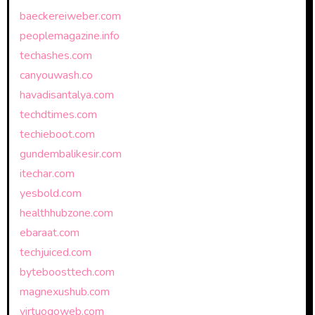
baeckereiweber.com
peoplemagazine.info
techashes.com
canyouwash.co
havadisantalya.com
techdtimes.com
techieboot.com
gundembalikesir.com
itechar.com
yesbold.com
healthhubzone.com
ebaraat.com
techjuiced.com
byteboosttech.com
magnexushub.com
virtuogoweb.com