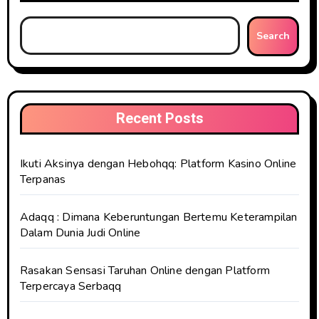
Search
Recent Posts
Ikuti Aksinya dengan Hebohqq: Platform Kasino Online
Terpanas
Adaqq : Dimana Keberuntungan Bertemu Keterampilan
Dalam Dunia Judi Online
Rasakan Sensasi Taruhan Online dengan Platform
Terpercaya Serbaqq