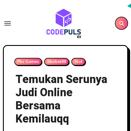
Skip
to
content
Pkv Games
Sbobet88
Slot
Temukan Serunya
Judi Online
Bersama
Kemilauqq