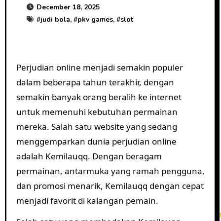
December 18, 2025
#
judi bola
, #
pkv games
, #
slot
Perjudian online menjadi semakin populer
dalam beberapa tahun terakhir, dengan
semakin banyak orang beralih ke internet
untuk memenuhi kebutuhan permainan
mereka. Salah satu website yang sedang
menggemparkan dunia perjudian online
adalah Kemilauqq. Dengan beragam
permainan, antarmuka yang ramah pengguna,
dan promosi menarik, Kemilauqq dengan cepat
menjadi favorit di kalangan pemain.