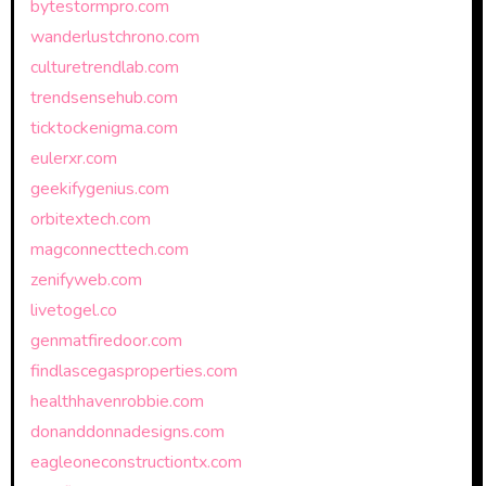
bytestormpro.com
wanderlustchrono.com
culturetrendlab.com
trendsensehub.com
ticktockenigma.com
eulerxr.com
geekifygenius.com
orbitextech.com
magconnecttech.com
zenifyweb.com
livetogel.co
genmatfiredoor.com
findlascegasproperties.com
healthhavenrobbie.com
donanddonnadesigns.com
eagleoneconstructiontx.com