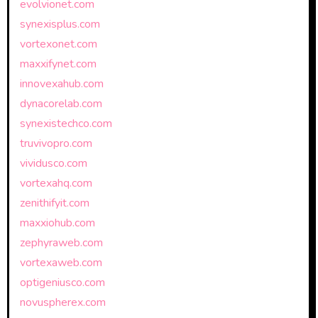
evolvionet.com
synexisplus.com
vortexonet.com
maxxifynet.com
innovexahub.com
dynacorelab.com
synexistechco.com
truvivopro.com
vividusco.com
vortexahq.com
zenithifyit.com
maxxiohub.com
zephyraweb.com
vortexaweb.com
optigeniusco.com
novuspherex.com