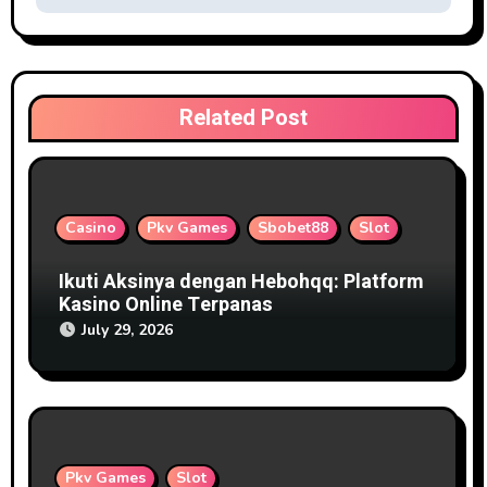
n
a
v
Related Post
i
g
Casino
Pkv Games
Sbobet88
Slot
a
t
Ikuti Aksinya dengan Hebohqq: Platform
Kasino Online Terpanas
i
July 29, 2026
o
n
Pkv Games
Slot