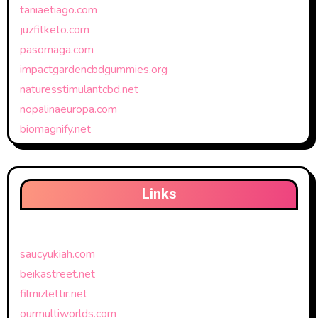
taniaetiago.com
juzfitketo.com
pasomaga.com
impactgardencbdgummies.org
naturesstimulantcbd.net
nopalinaeuropa.com
biomagnify.net
Links
saucyukiah.com
beikastreet.net
filmizlettir.net
ourmultiworlds.com