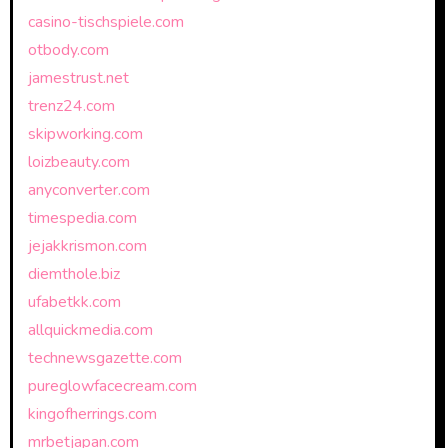
casino-tischspiele.com
otbody.com
jamestrust.net
trenz24.com
skipworking.com
loizbeauty.com
anyconverter.com
timespedia.com
jejakkrismon.com
diemthole.biz
ufabetkk.com
allquickmedia.com
technewsgazette.com
pureglowfacecream.com
kingofherrings.com
mrbetjapan.com