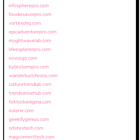
infospherepro.com
foodiesavorpro.com
vortexohq.com
epicadventurepro.com
insightwavelab.com
lifeexplorerpro.com
novusgo.com
bytestormpro.com
wanderlustchrono.com
culturetrendlab.com
trendsensehub.com
ticktockenigma.com
eulerxr.com
geekifygenius.com
orbitextech.com
magconnecttech.com