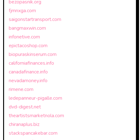
bezopasnik.org
fjmnxga.com
saigonstartransport.com
bangmaxwin.com
infonetive.com
epictacoshop.com
biopuraskinserum.com
californiafinances.info
canadafinance.info
nevadamoney.info
rimene.com
ledepanneur-pigalle.com
dvd-digest.net
theartistsmarketnola.com
chiranaplus.biz
stackspancakebar.com