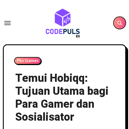
Skip
to
content
Pkv Games
Temui Hobiqq:
Tujuan Utama bagi
Para Gamer dan
Sosialisator