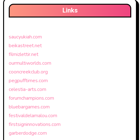
Links
saucyukiah.com
beikastreet.net
filmizlettir.net
ourmultiworlds.com
cooncreekclub.org
pegpufftimes.com
celestia-arts.com
forumchampions.com
bluebargames.com
festivaldelamalou.com
firstsigninnovations.com
garberdodge.com