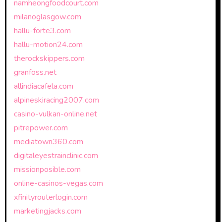
namheongfoodcourt.com
milanoglasgow.com
hallu-forte3.com
hallu-motion24.com
therockskippers.com
granfoss.net
allindiacafela.com
alpineskiracing2007.com
casino-vulkan-online.net
pitrepower.com
mediatown360.com
digitaleyestrainclinic.com
missionposible.com
online-casinos-vegas.com
xfinityrouterlogin.com
marketingjacks.com