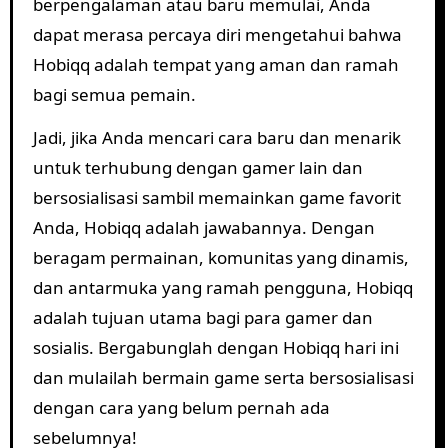
berpengalaman atau baru memulai, Anda
dapat merasa percaya diri mengetahui bahwa
Hobiqq adalah tempat yang aman dan ramah
bagi semua pemain.
Jadi, jika Anda mencari cara baru dan menarik
untuk terhubung dengan gamer lain dan
bersosialisasi sambil memainkan game favorit
Anda, Hobiqq adalah jawabannya. Dengan
beragam permainan, komunitas yang dinamis,
dan antarmuka yang ramah pengguna, Hobiqq
adalah tujuan utama bagi para gamer dan
sosialis. Bergabunglah dengan Hobiqq hari ini
dan mulailah bermain game serta bersosialisasi
dengan cara yang belum pernah ada
sebelumnya!