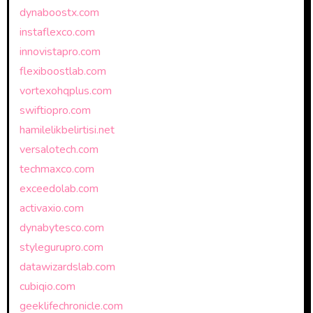
dynaboostx.com
instaflexco.com
innovistapro.com
flexiboostlab.com
vortexohqplus.com
swiftiopro.com
hamilelikbelirtisi.net
versalotech.com
techmaxco.com
exceedolab.com
activaxio.com
dynabytesco.com
stylegurupro.com
datawizardslab.com
cubiqio.com
geeklifechronicle.com