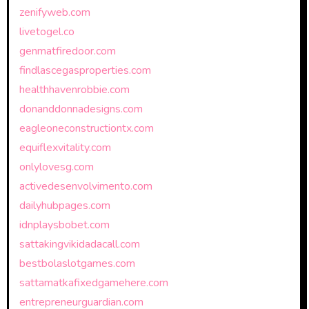
zenifyweb.com
livetogel.co
genmatfiredoor.com
findlascegasproperties.com
healthhavenrobbie.com
donanddonnadesigns.com
eagleoneconstructiontx.com
equiflexvitality.com
onlylovesg.com
activedesenvolvimento.com
dailyhubpages.com
idnplaysbobet.com
sattakingvikidadacall.com
bestbolaslotgames.com
sattamatkafixedgamehere.com
entrepreneurguardian.com