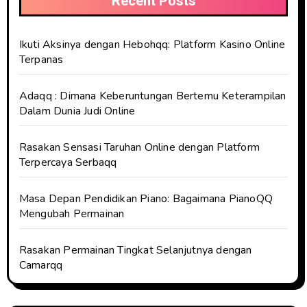
Recent Posts
Ikuti Aksinya dengan Hebohqq: Platform Kasino Online
Terpanas
Adaqq : Dimana Keberuntungan Bertemu Keterampilan
Dalam Dunia Judi Online
Rasakan Sensasi Taruhan Online dengan Platform
Terpercaya Serbaqq
Masa Depan Pendidikan Piano: Bagaimana PianoQQ
Mengubah Permainan
Rasakan Permainan Tingkat Selanjutnya dengan
Camarqq