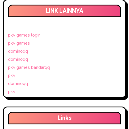
LINK LAINNYA
pkv games login
pkv games
dominoqq
dominoqq
pkv games bandarqq
pkv
dominoqq
pkv
Links