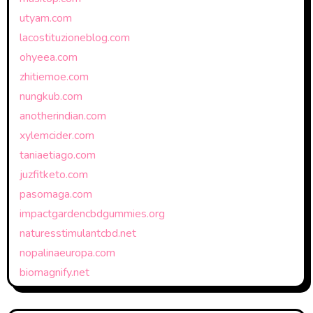
utyam.com
lacostituzioneblog.com
ohyeea.com
zhitiemoe.com
nungkub.com
anotherindian.com
xylemcider.com
taniaetiago.com
juzfitketo.com
pasomaga.com
impactgardencbdgummies.org
naturesstimulantcbd.net
nopalinaeuropa.com
biomagnify.net