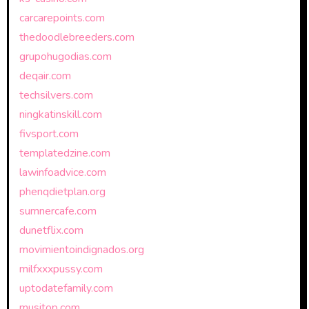
carcarepoints.com
thedoodlebreeders.com
grupohugodias.com
deqair.com
techsilvers.com
ningkatinskill.com
fivsport.com
templatedzine.com
lawinfoadvice.com
phenqdietplan.org
sumnercafe.com
dunetflix.com
movimientoindignados.org
milfxxxpussy.com
uptodatefamily.com
musitop.com