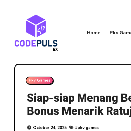
Skip
to
content
Home
Pkv Gam
Pkv Games
Siap-siap Menang B
Bonus Menarik Ratu
October 24, 2025
#
pkv games