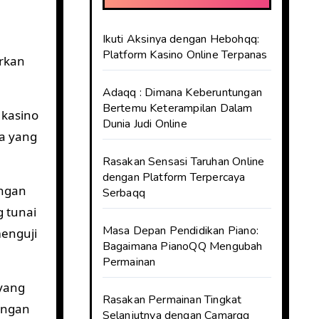
Ikuti Aksinya dengan Hebohqq:
Platform Kasino Online Terpanas
arkan
Adaqq : Dimana Keberuntungan
Bertemu Keterampilan Dalam
 kasino
Dunia Judi Online
a yang
Rasakan Sensasi Taruhan Online
dengan Platform Terpercaya
ongan
Serbaqq
g tunai
Masa Depan Pendidikan Piano:
enguji
Bagaimana PianoQQ Mengubah
Permainan
 yang
Rasakan Permainan Tingkat
engan
Selanjutnya dengan Camarqq