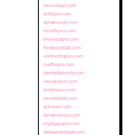
novuswayz.com
actifypro.com
dynaboostx.com
instaflexco.com
innovistapro.com
flexiboostlab.com
vortexohqplus.com
swiftiopro.com
hamilelikbelirtisi.net
versalotech.com
techmaxco.com
exceedolab.com
activaxio.com
dynabytesco.com
stylegurupro.com
datawizardslab.com