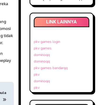
reka
LINK LAINNYA
ang
romosi
g tidak
pkv games login
r.
pkv games
an
dominoqq
meplay
dominoqq
pkv games bandarqq
pkv
dominoqq
pkv
mula