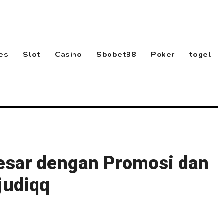
es
Slot
Casino
Sbobet88
Poker
togel
esar dengan Promosi dan
judiqq