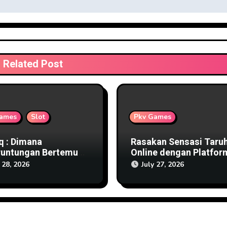
Related Post
ames
Slot
Pkv Games
 : Dimana
Rasakan Sensasi Taru
runtungan Bertemu
Online dengan Platfor
ampilan Dalam Dunia
Terpercaya Serbaqq
 28, 2026
July 27, 2026
Online