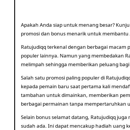
Apakah Anda siap untuk menang besar? Kunjun
promosi dan bonus menarik untuk membant
Ratujudiqq terkenal dengan berbagai macam 
populer lainnya. Namun yang membedakan Ratu
melimpah sehingga memberikan peluang bagi
Salah satu promosi paling populer di Ratujud
kepada pemain baru saat pertama kali mendafta
tambahan untuk dimainkan, memberikan pemai
berbagai permainan tanpa mempertaruhkan u
Selain bonus selamat datang, Ratujudiqq jug
sudah ada. Ini dapat mencakup hadiah uang 