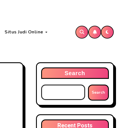
Situs Judi Online
Search
Search
Recent Posts