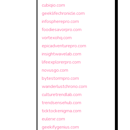
cubiqio.com
geeklifechronicle.com
infospherepro.com
foodiesavorpro.com
vortexohq.com
epicadventurepro.com
insightwavelab.com
lifeexplorerpro.com
novusgo.com
bytestormpro.com
wanderlustchrono.com
culturetrendlab.com
trendsensehub.com
ticktockenigma.com
eulerxr.com
geekifygenius.com