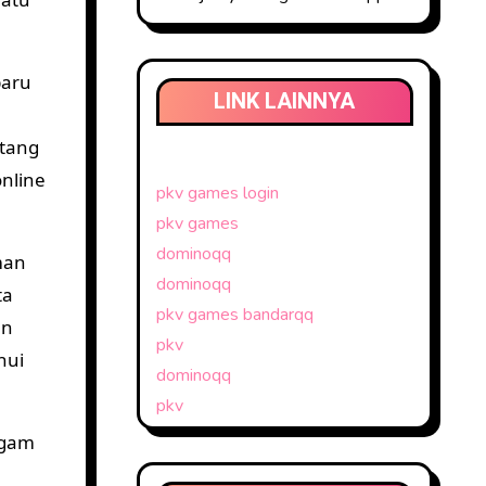
baru
LINK LAINNYA
atang
nline
pkv games login
pkv games
dominoqq
man
dominoqq
ta
pkv games bandarqq
an
pkv
hui
dominoqq
pkv
agam