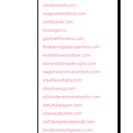
orbitextech.com
magconnecttech.com
zenifyweb.com
livetogel.co
genmatfiredoor.com
findlascegasproperties.com
healthhavenrobbie.com
donanddonnadesigns.com
eagleoneconstructiontx.com
equiflexvitality.com
onlylovesg.com
activedesenvolvimento.com
dailyhubpages.com
idnplaysbobet.com
sattakingvikidadacall.com
bestbolaslotgames.com