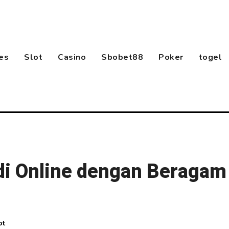
es
Slot
Casino
Sbobet88
Poker
togel
di Online dengan Beragam
ot