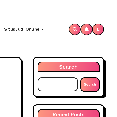
Situs Judi Online
Search
Search
Recent Posts