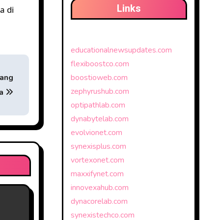
Links
a di
educationalnewsupdates.com
flexiboostco.com
rang
boostioweb.com
zephyrushub.com
da
optipathlab.com
dynabytelab.com
evolvionet.com
synexisplus.com
vortexonet.com
maxxifynet.com
innovexahub.com
dynacorelab.com
synexistechco.com