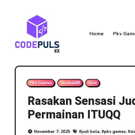
Skip
to
content
Home
Pkv Gam
Pkv Games
Sbobet88
Slot
Rasakan Sensasi Ju
Permainan ITUQQ
November 7, 2025
#
judi bola
, #
pkv games
, #
sl