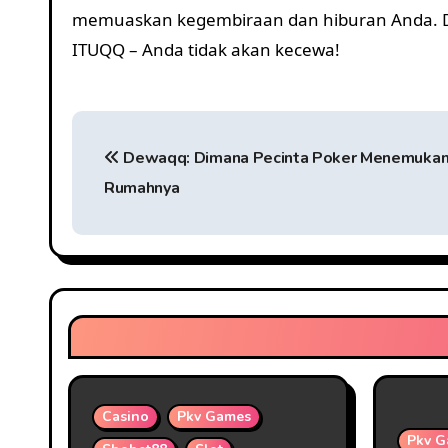
memuaskan kegembiraan dan hiburan Anda. Daf
ITUQQ – Anda tidak akan kecewa!
P
Dewaqq: Dimana Pecinta Poker Menemuka
o
Rumahnya
s
t
n
a
v
i
Casino
Pkv Games
Pkv G