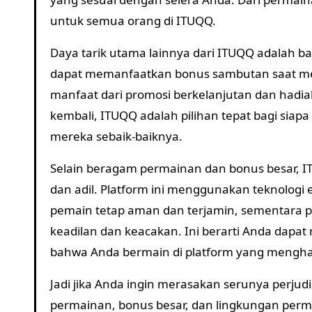
untuk semua orang di ITUQQ.
Daya tarik utama lainnya dari ITUQQ adalah 
dapat memanfaatkan bonus sambutan saat me
manfaat dari promosi berkelanjutan dan hadiah
kembali, ITUQQ adalah pilihan tepat bagi sia
mereka sebaik-baiknya.
Selain beragam permainan dan bonus besar,
dan adil. Platform ini menggunakan teknologi
pemain tetap aman dan terjamin, sementara 
keadilan dan keacakan. Ini berarti Anda dapa
bahwa Anda bermain di platform yang mengh
Jadi jika Anda ingin merasakan serunya perj
permainan, bonus besar, dan lingkungan perm