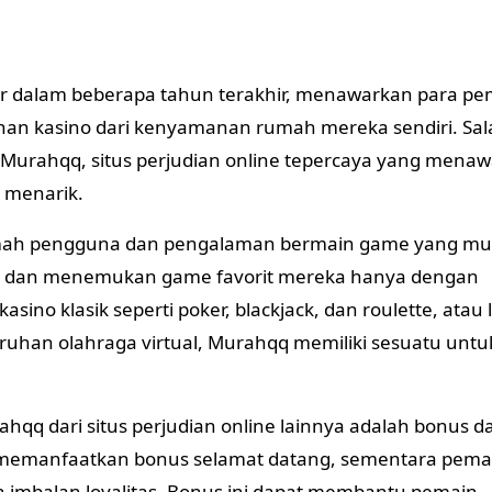
ler dalam beberapa tahun terakhir, menawarkan para pe
an kasino dari kenyamanan rumah mereka sendiri. Sal
Murahqq, situs perjudian online tepercaya yang mena
 menarik.
mah pengguna dan pengalaman bermain game yang mu
s dan menemukan game favorit mereka hanya dengan
no klasik seperti poker, blackjack, dan roulette, atau 
taruhan olahraga virtual, Murahqq memiliki sesuatu untu
qq dari situs perjudian online lainnya adalah bonus d
 memanfaatkan bonus selamat datang, sementara pema
 imbalan loyalitas. Bonus ini dapat membantu pemain