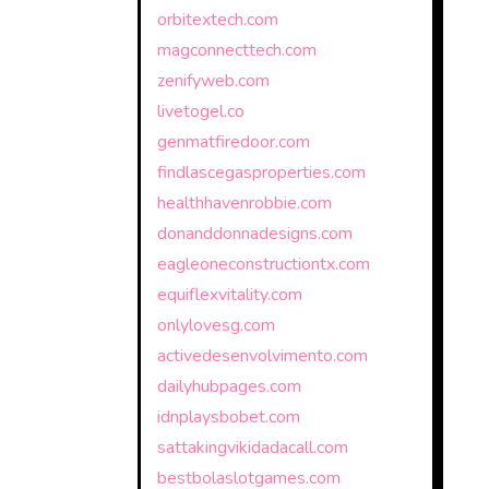
orbitextech.com
magconnecttech.com
zenifyweb.com
livetogel.co
genmatfiredoor.com
findlascegasproperties.com
healthhavenrobbie.com
donanddonnadesigns.com
eagleoneconstructiontx.com
equiflexvitality.com
onlylovesg.com
activedesenvolvimento.com
dailyhubpages.com
idnplaysbobet.com
sattakingvikidadacall.com
bestbolaslotgames.com