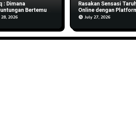
 : Dimana
Rasakan Sensasi Taru
runtungan Bertemu
Online dengan Platfor
ampilan Dalam Dunia
Terpercaya Serbaqq
 28, 2026
July 27, 2026
Online