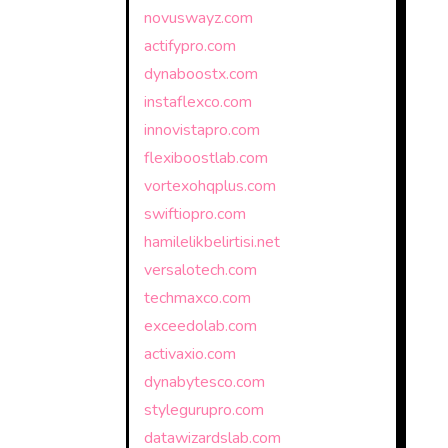
novuswayz.com
actifypro.com
dynaboostx.com
instaflexco.com
innovistapro.com
flexiboostlab.com
vortexohqplus.com
swiftiopro.com
hamilelikbelirtisi.net
versalotech.com
techmaxco.com
exceedolab.com
activaxio.com
dynabytesco.com
stylegurupro.com
datawizardslab.com