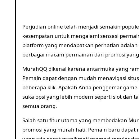
Perjudian online telah menjadi semakin popu
kesempatan untuk mengalami sensasi permain
platform yang mendapatkan perhatian adalah 
berbagai macam permainan dan promosi yang
MurahQQ dikenal karena antarmuka yang ra
Pemain dapat dengan mudah menavigasi situ
beberapa klik. Apakah Anda penggemar game kasi
suka opsi yang lebih modern seperti slot dan 
semua orang.
Salah satu fitur utama yang membedakan Murah
promosi yang murah hati. Pemain baru dapat
yang ada dapat menikmati promosi reguler dan