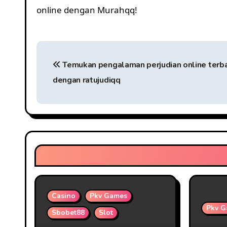
online dengan Murahqq!
P
Temukan pengalaman perjudian online terba
o
dengan ratujudiqq
s
t
n
a
v
i
Casino
Pkv Games
Pkv G
g
Sbobet88
Slot