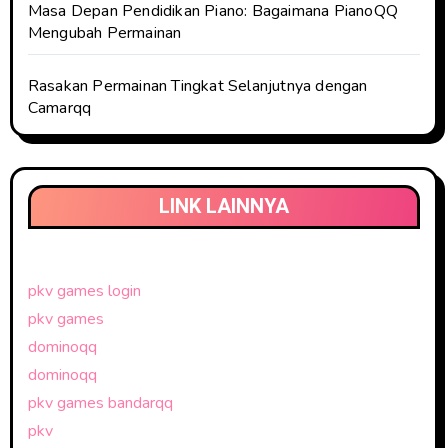
Masa Depan Pendidikan Piano: Bagaimana PianoQQ
Mengubah Permainan
Rasakan Permainan Tingkat Selanjutnya dengan
Camarqq
LINK LAINNYA
pkv games login
pkv games
dominoqq
dominoqq
pkv games bandarqq
pkv