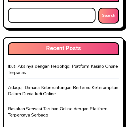
Search
Recent Posts
Ikuti Aksinya dengan Hebohqq: Platform Kasino Online
Terpanas
Adaqq : Dimana Keberuntungan Bertemu Keterampilan
Dalam Dunia Judi Online
Rasakan Sensasi Taruhan Online dengan Platform
Terpercaya Serbaqq