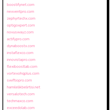
boostifynet.com
nexventpro.com
zephyrtechx.com
optigoxpert.com
novuswayz.com
actifypro.com
dynaboostx.com
instaflexco.com
innovistapro.com
flexiboostlab.com
vortexohqplus.com
swiftiopro.com
hamilelikbelirtisi.net
versalotech.com
techmaxco.com
exceedolab.com