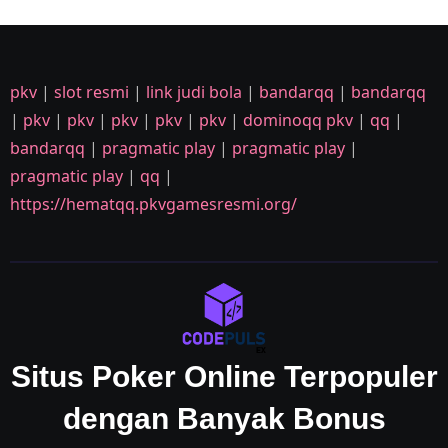
pkv
|
slot resmi
|
link judi bola
|
bandarqq
|
bandarqq
|
pkv
|
pkv
|
pkv
|
pkv
|
pkv
|
dominoqq pkv
|
qq
|
bandarqq
|
pragmatic play
|
pragmatic play
|
pragmatic play
|
qq
|
https://hematqq.pkvgamesresmi.org/
Situs Poker Online Terpopuler
dengan Banyak Bonus