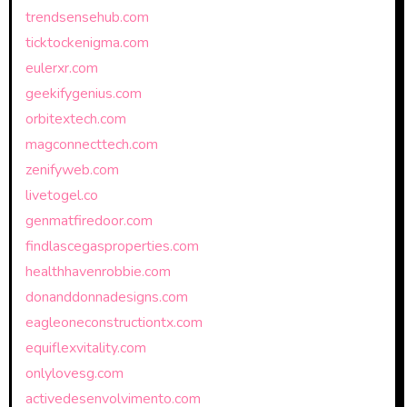
trendsensehub.com
ticktockenigma.com
eulerxr.com
geekifygenius.com
orbitextech.com
magconnecttech.com
zenifyweb.com
livetogel.co
genmatfiredoor.com
findlascegasproperties.com
healthhavenrobbie.com
donanddonnadesigns.com
eagleoneconstructiontx.com
equiflexvitality.com
onlylovesg.com
activedesenvolvimento.com