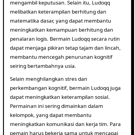
mengambil keputusan. Selain itu, Ludoqq
melibatkan keterampilan berhitung dan
matematika dasar, yang dapat membantu
meningkatkan kemampuan berhitung dan
penalaran logis. Bermain Ludoqq secara rutin
dapat menjaga pikiran tetap tajam dan lincah,
membantu mencegah penurunan kognitif
seiring bertambahnya usia.
Selain menghilangkan stres dan
perkembangan kognitif, bermain Ludoqq juga
dapat meningkatkan keterampilan sosial.
Permainan ini sering dimainkan dalam
kelompok, yang dapat membantu
meningkatkan komunikasi dan kerja tim. Para
pemain harus bekerja sama untuk mencapai