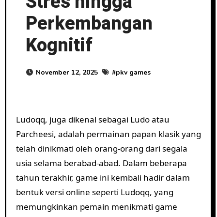
Stres hingga
Perkembangan
Kognitif
November 12, 2025
#
pkv games
Ludoqq, juga dikenal sebagai Ludo atau
Parcheesi, adalah permainan papan klasik yang
telah dinikmati oleh orang-orang dari segala
usia selama berabad-abad. Dalam beberapa
tahun terakhir, game ini kembali hadir dalam
bentuk versi online seperti Ludoqq, yang
memungkinkan pemain menikmati game