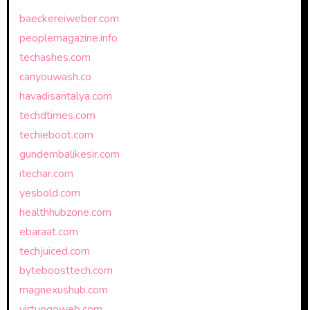
baeckereiweber.com
peoplemagazine.info
techashes.com
canyouwash.co
havadisantalya.com
techdtimes.com
techieboot.com
gundembalikesir.com
itechar.com
yesbold.com
healthhubzone.com
ebaraat.com
techjuiced.com
byteboosttech.com
magnexushub.com
virtuogoweb.com