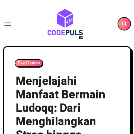
Skip
to
content
Pkv Games
Menjelajahi
Manfaat Bermain
Ludoqq: Dari
Menghilangkan