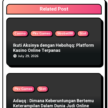
v
Related Post
i
g
Casino
Pkv Games
Sbobet88
Slot
a
t
Ikuti Aksinya dengan Hebohqq: Platform
Kasino Online Terpanas
i
July 29, 2026
o
n
Pkv Games
Slot
Adaqq : Dimana Keberuntungan Bertemu
Keterampilan Dalam Dunia Judi Online