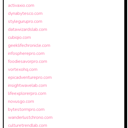
activaxio.com
dynabytesco.com
stylegurupro.com
datawizardslab.com
cubiqio.com
geeklifechronicle.com
infospherepro.com
foodiesavorpro.com
vortexohq.com
epicadventurepro.com
insightwavelab.com
lifeexplorerpro.com
novusgo.com
bytestormpro.com
wanderlustchrono.com
culturetrendlab.com