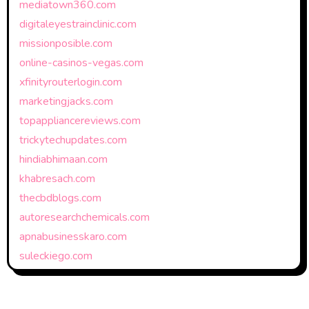
mediatown360.com
digitaleyestrainclinic.com
missionposible.com
online-casinos-vegas.com
xfinityrouterlogin.com
marketingjacks.com
topappliancereviews.com
trickytechupdates.com
hindiabhimaan.com
khabresach.com
thecbdblogs.com
autoresearchchemicals.com
apnabusinesskaro.com
suleckiego.com