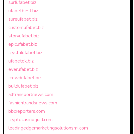
surfufabet.biz
ufabetbest.biz
sureufabet.biz
customufabet.biz
storyufabet.biz
epicufabet.biz
crystalufabet.biz
ufabetok.biz
everufabet.biz
crowdufabet.biz
buildufabet.biz
alltransportnews.com
fashiontrandsnews.com
bbcreporters.com
cryptocasinoguid.com
leadingedgemarketingsolutionsmi.com