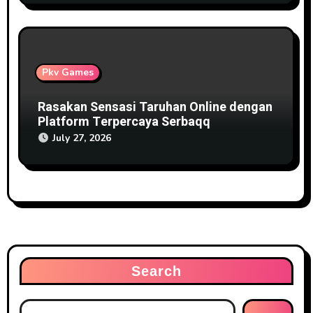
Pkv Games
Rasakan Sensasi Taruhan Online dengan
Platform Terpercaya Serbaqq
July 27, 2026
Search