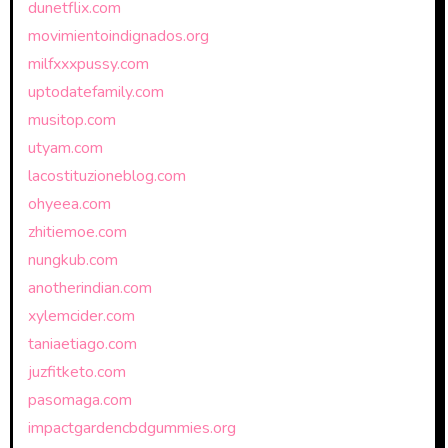
dunetflix.com
movimientoindignados.org
milfxxxpussy.com
uptodatefamily.com
musitop.com
utyam.com
lacostituzioneblog.com
ohyeea.com
zhitiemoe.com
nungkub.com
anotherindian.com
xylemcider.com
taniaetiago.com
juzfitketo.com
pasomaga.com
impactgardencbdgummies.org