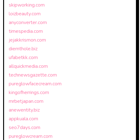
skipworking.com
loizbeauty.com
anyconverter.com
timespedia.com
jejakkrismon.com
diemthole.biz
ufabetkk.com
allquickmedia.com
technewsgazette.com
pureglowfacecream.com
kingofherrings.com
mrbetjapan.com
anewentity.biz
appkuala.com
seo7days.com
pureglowcream.com