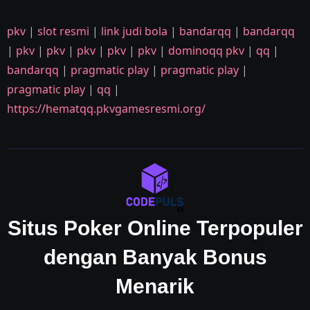
pkv
|
slot resmi
|
link judi bola
|
bandarqq
|
bandarqq
|
pkv
|
pkv
|
pkv
|
pkv
|
pkv
|
dominoqq pkv
|
qq
|
bandarqq
|
pragmatic play
|
pragmatic play
|
pragmatic play
|
qq
|
https://hematqq.pkvgamesresmi.org/
Situs Poker Online Terpopuler
dengan Banyak Bonus
Menarik