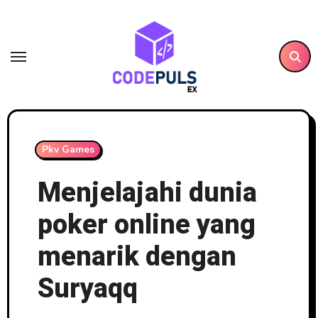
Skip
to
content
Pkv Games
Menjelajahi dunia
poker online yang
menarik dengan
Suryaqq