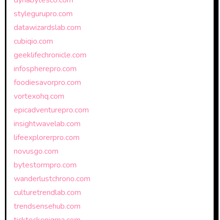
dynabytesco.com
stylegurupro.com
datawizardslab.com
cubiqio.com
geeklifechronicle.com
infospherepro.com
foodiesavorpro.com
vortexohq.com
epicadventurepro.com
insightwavelab.com
lifeexplorerpro.com
novusgo.com
bytestormpro.com
wanderlustchrono.com
culturetrendlab.com
trendsensehub.com