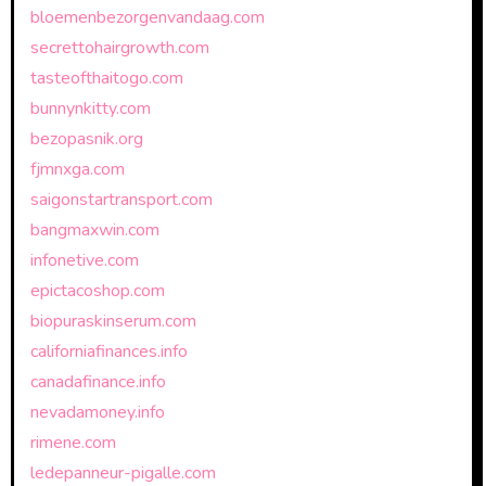
bloemenbezorgenvandaag.com
secrettohairgrowth.com
tasteofthaitogo.com
bunnynkitty.com
bezopasnik.org
fjmnxga.com
saigonstartransport.com
bangmaxwin.com
infonetive.com
epictacoshop.com
biopuraskinserum.com
californiafinances.info
canadafinance.info
nevadamoney.info
rimene.com
ledepanneur-pigalle.com