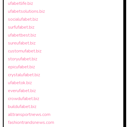
ufabetlife.biz
ufabetsolutions.biz
socialufabet.biz
surfufabet.biz
ufabetbest.biz
sureufabet.biz
customufabet.biz
storyufabet.biz
epicufabet.biz
crystalufabet.biz
ufabetok.biz
everufabet.biz
crowdufabet.biz
buildufabet.biz
alltransportnews.com
fashiontrandsnews.com