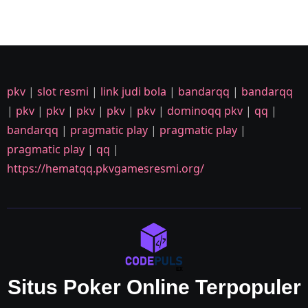
pkv
|
slot resmi
|
link judi bola
|
bandarqq
|
bandarqq
|
pkv
|
pkv
|
pkv
|
pkv
|
pkv
|
dominoqq pkv
|
qq
|
bandarqq
|
pragmatic play
|
pragmatic play
|
pragmatic play
|
qq
|
https://hematqq.pkvgamesresmi.org/
Situs Poker Online Terpopuler