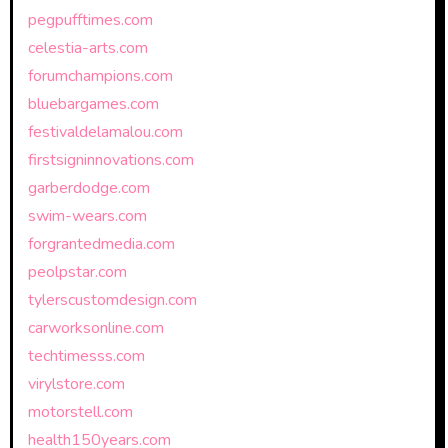
pegpufftimes.com
celestia-arts.com
forumchampions.com
bluebargames.com
festivaldelamalou.com
firstsigninnovations.com
garberdodge.com
swim-wears.com
forgrantedmedia.com
peolpstar.com
tylerscustomdesign.com
carworksonline.com
techtimesss.com
virylstore.com
motorstell.com
health150years.com