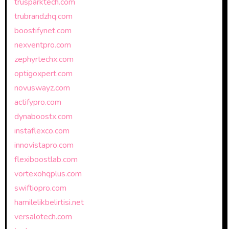
trusparktech.com
trubrandzhq.com
boostifynet.com
nexventpro.com
zephyrtechx.com
optigoxpert.com
novuswayz.com
actifypro.com
dynaboostx.com
instaflexco.com
innovistapro.com
flexiboostlab.com
vortexohqplus.com
swiftiopro.com
hamilelikbelirtisi.net
versalotech.com