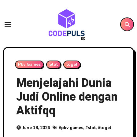
Skip
to
content
Pkv Games
Slot
togel
Menjelajahi Dunia
Judi Online dengan
Aktifqq
June 18, 2026
#
pkv games
, #
slot
, #
togel