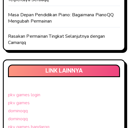
Masa Depan Pendidikan Piano: Bagaimana PianoQQ
Mengubah Permainan
Rasakan Permainan Tingkat Selanjutnya dengan
Camarqq
LINK LAINNYA
pkv games login
pkv games
dominoqq
dominoqq
pkv games bandarqq