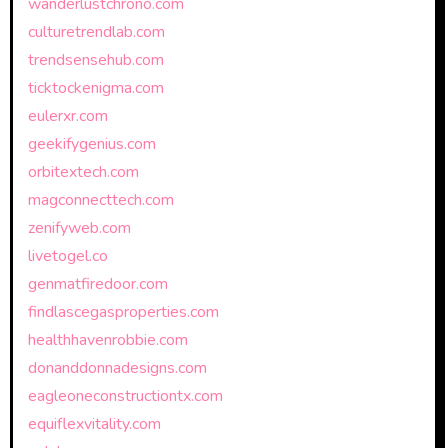
wanderlustchrono.com
culturetrendlab.com
trendsensehub.com
ticktockenigma.com
eulerxr.com
geekifygenius.com
orbitextech.com
magconnecttech.com
zenifyweb.com
livetogel.co
genmatfiredoor.com
findlascegasproperties.com
healthhavenrobbie.com
donanddonnadesigns.com
eagleoneconstructiontx.com
equiflexvitality.com