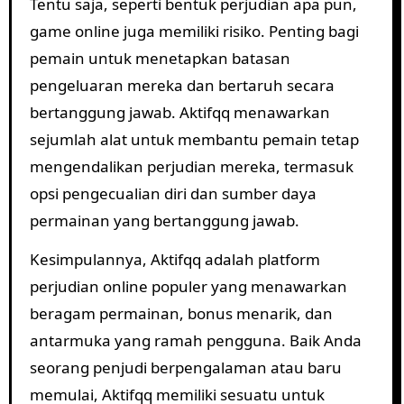
Tentu saja, seperti bentuk perjudian apa pun,
game online juga memiliki risiko. Penting bagi
pemain untuk menetapkan batasan
pengeluaran mereka dan bertaruh secara
bertanggung jawab. Aktifqq menawarkan
sejumlah alat untuk membantu pemain tetap
mengendalikan perjudian mereka, termasuk
opsi pengecualian diri dan sumber daya
permainan yang bertanggung jawab.
Kesimpulannya, Aktifqq adalah platform
perjudian online populer yang menawarkan
beragam permainan, bonus menarik, dan
antarmuka yang ramah pengguna. Baik Anda
seorang penjudi berpengalaman atau baru
memulai, Aktifqq memiliki sesuatu untuk