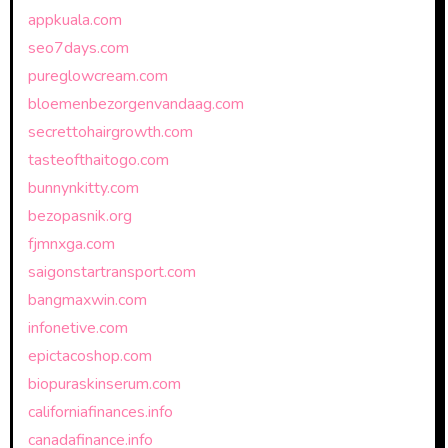
appkuala.com
seo7days.com
pureglowcream.com
bloemenbezorgenvandaag.com
secrettohairgrowth.com
tasteofthaitogo.com
bunnynkitty.com
bezopasnik.org
fjmnxga.com
saigonstartransport.com
bangmaxwin.com
infonetive.com
epictacoshop.com
biopuraskinserum.com
californiafinances.info
canadafinance.info