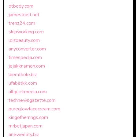
otbody.com
jamestrust.net
trenz24.com
skipworking.com
loizbeauty.com
anyconverter.com
timespedia.com
jejakkrismon.com
diemthole.biz
ufabetkk.com
allquickmedia.com
technewsgazette.com
pureglowfacecream.com
kingofherrings.com
mrbetjapan.com
anewentity.biz