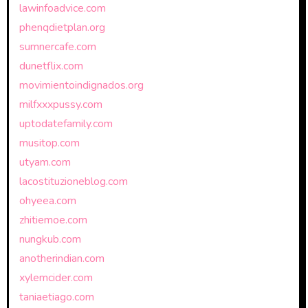
lawinfoadvice.com
phenqdietplan.org
sumnercafe.com
dunetflix.com
movimientoindignados.org
milfxxxpussy.com
uptodatefamily.com
musitop.com
utyam.com
lacostituzioneblog.com
ohyeea.com
zhitiemoe.com
nungkub.com
anotherindian.com
xylemcider.com
taniaetiago.com