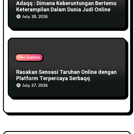
Adaqq : Dimana Keberuntungan Bertemu
Keterampilan Dalam Dunia Judi Online
July 28, 2026
Pkv Games
Rasakan Sensasi Taruhan Online dengan
Platform Terpercaya Serbaqq
July 27, 2026