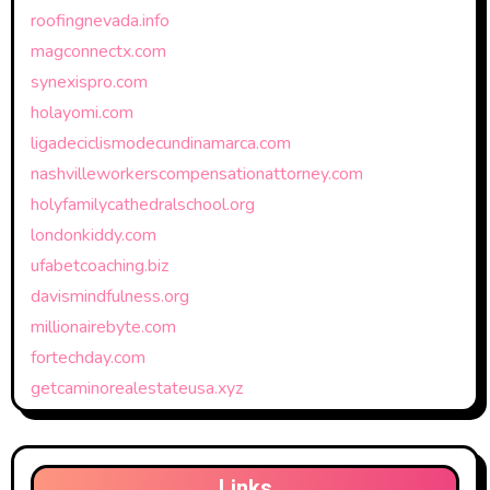
roofingnevada.info
magconnectx.com
synexispro.com
holayomi.com
ligadeciclismodecundinamarca.com
nashvilleworkerscompensationattorney.com
holyfamilycathedralschool.org
londonkiddy.com
ufabetcoaching.biz
davismindfulness.org
millionairebyte.com
fortechday.com
getcaminorealestateusa.xyz
Links