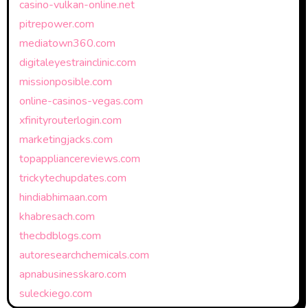
casino-vulkan-online.net
pitrepower.com
mediatown360.com
digitaleyestrainclinic.com
missionposible.com
online-casinos-vegas.com
xfinityrouterlogin.com
marketingjacks.com
topappliancereviews.com
trickytechupdates.com
hindiabhimaan.com
khabresach.com
thecbdblogs.com
autoresearchchemicals.com
apnabusinesskaro.com
suleckiego.com