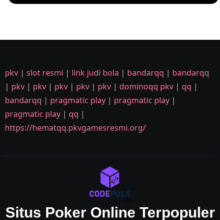
pkv
|
slot resmi
|
link judi bola
|
bandarqq
|
bandarqq
|
pkv
|
pkv
|
pkv
|
pkv
|
pkv
|
dominoqq pkv
|
qq
|
bandarqq
|
pragmatic play
|
pragmatic play
|
pragmatic play
|
qq
|
https://hematqq.pkvgamesresmi.org/
Situs Poker Online Terpopuler