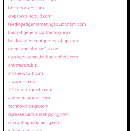
bbcreporters.com
cryptocasinoguid.com
leadingedgemarketingsolutionsmi.com
kastratigeneralcontractinginc.co
bestwholesalenfljerseysshop.com
openlivinglabdays14.com
ayurvedakonsultti-kari-nokela.com
antitraders.biz
aryanews24.com
xscape-it.com
777azino-mobile.com
cobbseniorbowl.com
technowdesign.com
durexsecurityandshipping.com
cityroofingandplannig.com
ivdabergasa.com