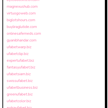
magnexushub.com
virtuogoweb.com
biglotshours.com
buyliraglutide.com
onlinesafemeds.com
gyanibhandar.com
ufabetwarp.biz
ufabetclip.biz
expertufabet.biz
fantasyufabet.biz
ufabetsiam.biz
swissufabet.biz
ufabetbusiness.biz
greenufabet.biz
ufabetcolor.biz
extraufabet.biz