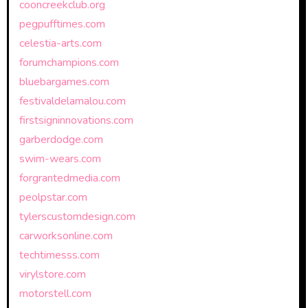
cooncreekclub.org
pegpufftimes.com
celestia-arts.com
forumchampions.com
bluebargames.com
festivaldelamalou.com
firstsigninnovations.com
garberdodge.com
swim-wears.com
forgrantedmedia.com
peolpstar.com
tylerscustomdesign.com
carworksonline.com
techtimesss.com
virylstore.com
motorstell.com