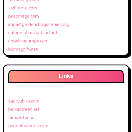
juzfitketo.com
pasomaga.com
impactgardencbdgummies.org
naturesstimulantcbd.net
nopalinaeuropa.com
biomagnify.net
Links
saucyukiah.com
beikastreet.net
filmizlettir.net
ourmultiworlds.com