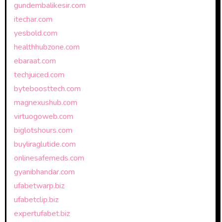
gundembalikesir.com
itechar.com
yesbold.com
healthhubzone.com
ebaraat.com
techjuiced.com
byteboosttech.com
magnexushub.com
virtuogoweb.com
biglotshours.com
buyliraglutide.com
onlinesafemeds.com
gyanibhandar.com
ufabetwarp.biz
ufabetclip.biz
expertufabet.biz