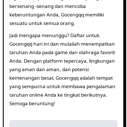
bersenang -senang dan mencoba
keberuntungan Anda, Gocengqq memiliki
sesuatu untuk semua orang.
Jadi mengapa menunggu? Daftar untuk
Gocengqq hari ini dan mulailah menempatkan
taruhan Anda pada game dan olahraga favorit
Anda. Dengan platform tepercaya, lingkungan
yang aman dan aman, dan potensi
kemenangan besar, Gocengqq adalah tempat
yang sempurna untuk membawa pengalaman
taruhan online Anda ke tingkat berikutnya.
Semoga beruntung!
P