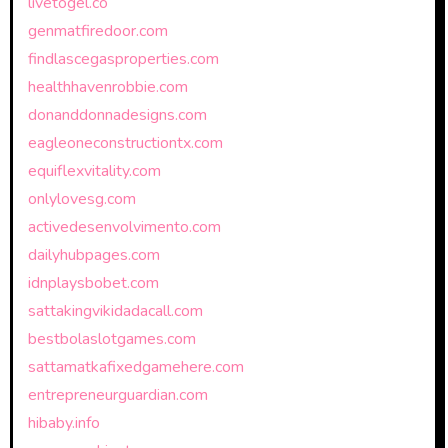
livetogel.co
genmatfiredoor.com
findlascegasproperties.com
healthhavenrobbie.com
donanddonnadesigns.com
eagleoneconstructiontx.com
equiflexvitality.com
onlylovesg.com
activedesenvolvimento.com
dailyhubpages.com
idnplaysbobet.com
sattakingvikidadacall.com
bestbolaslotgames.com
sattamatkafixedgamehere.com
entrepreneurguardian.com
hibaby.info