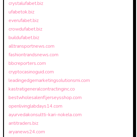
crystalufabet.biz
ufabetok.biz
everufabet.biz
crowdufabet.biz
buildufabet.biz
alltransportnews.com
fashiontrandsnews.com
bbcreporters.com
cryptocasinoguid.com
leadingedgemarketingsolutionsmi.com
kastratigeneralcontractinginc.co
bestwholesalenfljerseysshop.com
openlivinglabdays14.com
ayurvedakonsultti-kari-nokela.com
antitraders.biz
aryanews24.com