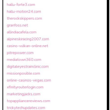
hallu-forte3.com
hallu-motion24.com
therockskippers.com
granfoss.net
allindiacafela.com
alpineskiracing2007.com
casino-vulkan-online.net
pitrepower.com
mediatown360.com
digitaleyestrainclinic.com
missionposible.com
online-casinos-vegas.com
xfinityrouterlogin.com
marketingjacks.com
topappliancereviews.com
trickytechupdates.com