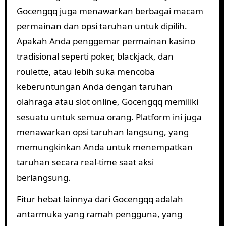
Gocengqq juga menawarkan berbagai macam
permainan dan opsi taruhan untuk dipilih.
Apakah Anda penggemar permainan kasino
tradisional seperti poker, blackjack, dan
roulette, atau lebih suka mencoba
keberuntungan Anda dengan taruhan
olahraga atau slot online, Gocengqq memiliki
sesuatu untuk semua orang. Platform ini juga
menawarkan opsi taruhan langsung, yang
memungkinkan Anda untuk menempatkan
taruhan secara real-time saat aksi
berlangsung.
Fitur hebat lainnya dari Gocengqq adalah
antarmuka yang ramah pengguna, yang