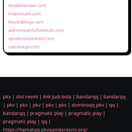
hindiabhimaan.com
khabresach.com
thecbdblogs.com
autoresearchchemicals.com
apnabusinesskaro.com
suleckiego.com
pkv
|
slot resmi
|
link judi bola
|
bandarqq
|
bandarqq
|
pkv
|
pkv
|
pkv
|
pkv
|
pkv
|
dominoqq pkv
|
qq
|
bandarqq
|
pragmatic play
|
pragmatic play
|
pragmatic play
|
qq
|
https://hematqq.pkvgamesresmi.org/