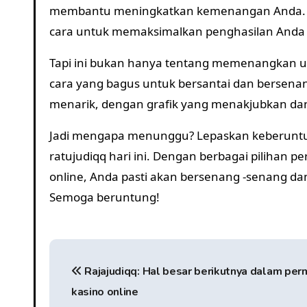
membantu meningkatkan kemenangan Anda. Dar
cara untuk memaksimalkan penghasilan Anda
Tapi ini bukan hanya tentang memenangkan u
cara yang bagus untuk bersantai dan bersena
menarik, dengan grafik yang menakjubkan dan
Jadi mengapa menunggu? Lepaskan keberuntu
ratujudiqq hari ini. Dengan berbagai piliha
online, Anda pasti akan bersenang -senang 
Semoga beruntung!
P
Rajajudiqq: Hal besar berikutnya dalam per
o
kasino online