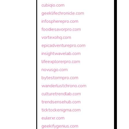
cubiqio.com
geeklifechronicle.com
infospherepro.com
foodiesavorpro.com
vortexohq.com
epicadventurepro.com
insightwavelab.com
lifeexplorerpro.com
novusgo.com
bytestormpro.com
wanderlustchrono.com
culturetrendlab.com
trendsensehub.com
ticktockenigma.com
eulerxr.com
geekifygenius.com