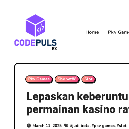
Skip
to
content
Home
Pkv Gam
Pkv Games
Sbobet88
Slot
Lepaskan keberunt
permainan kasino ra
March 11, 2025
#
judi bola
, #
pkv games
, #
slot