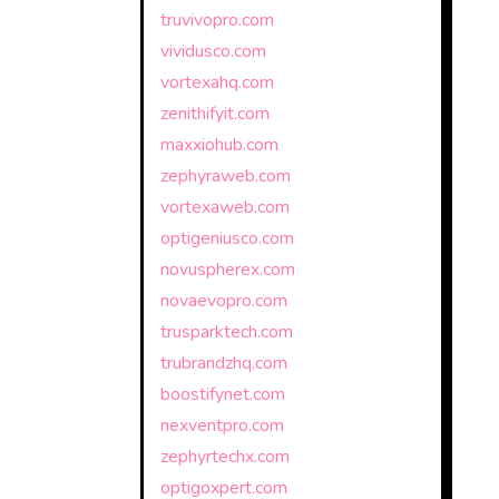
truvivopro.com
vividusco.com
vortexahq.com
zenithifyit.com
maxxiohub.com
zephyraweb.com
vortexaweb.com
optigeniusco.com
novuspherex.com
novaevopro.com
trusparktech.com
trubrandzhq.com
boostifynet.com
nexventpro.com
zephyrtechx.com
optigoxpert.com