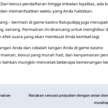
i bonus pendaftaran hingga imbalan loyalitas, ada 
 dan memanfaatkan waktu yang Anda habiskan.
ang – bermain di game kasino Ratujudiqq juga merupa
ng -senang. Permainan ini dirancang untuk menghibur 
 efek suara yang akan membuat Anda kembali lagi.
ngan Anda dan cobalah tangan Anda di game kasino
n permainan, bonus yang murah hati, dan kenyamanan pe
dan bahkan mungkin mencetak beberapa kemenangan be
mainan
Rasakan sensasi perjudian dengan aman de
murah