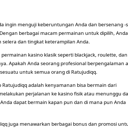
da ingin menguji keberuntungan Anda dan bersenang -
q. Dengan berbagai macam permainan untuk dipilih, Anda
selera dan tingkat keterampilan Anda.
rmainan kasino klasik seperti blackjack, roulette, dan
innya. Apakah Anda seorang profesional berpengalaman 
 sesuatu untuk semua orang di Ratujudiqq.
o Ratujudiqq adalah kenyamanan bisa bermain dari
melakukan perjalanan ke kasino fisik atau menunggu d
q, Anda dapat bermain kapan pun dan di mana pun Anda
diqq juga menawarkan berbagai bonus dan promosi unt