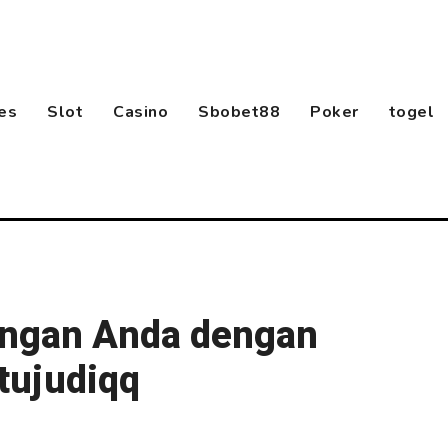
es
Slot
Casino
Sbobet88
Poker
togel
ungan Anda dengan
tujudiqq