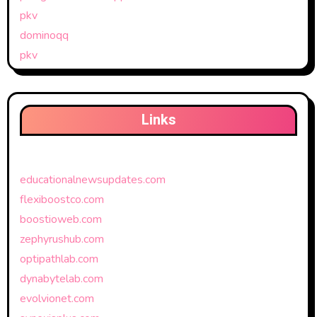
pkv
dominoqq
pkv
Links
educationalnewsupdates.com
flexiboostco.com
boostioweb.com
zephyrushub.com
optipathlab.com
dynabytelab.com
evolvionet.com