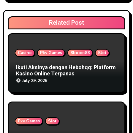
a
v
Related Post
i
g
Casino
Pkv Games
Sbobet88
Slot
a
t
Ikuti Aksinya dengan Hebohqq: Platform
Kasino Online Terpanas
i
July 29, 2026
o
n
Pkv Games
Slot