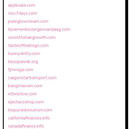
appkuala.com
seo7days.com
pureglowcream.com
bloemenbezorgenvandaag.com
secrettohairgrowth.com
tasteofthaitogo.com
bunnynkitty.com
bezopasnik.org
fjmnxga.com
saigonstartransport.com
bangmaxwin.com
infonetive.com
epictacoshop.com
biopuraskinserum.com
californiafinances.info
canadafinance.info