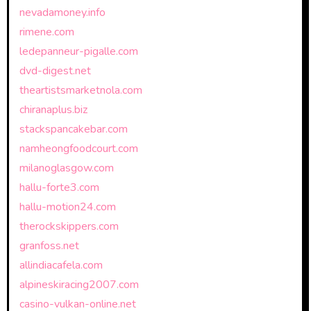
nevadamoney.info
rimene.com
ledepanneur-pigalle.com
dvd-digest.net
theartistsmarketnola.com
chiranaplus.biz
stackspancakebar.com
namheongfoodcourt.com
milanoglasgow.com
hallu-forte3.com
hallu-motion24.com
therockskippers.com
granfoss.net
allindiacafela.com
alpineskiracing2007.com
casino-vulkan-online.net