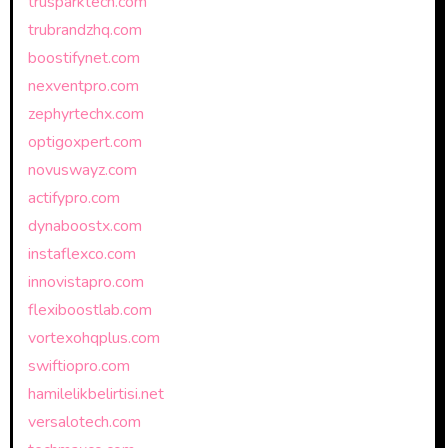
trusparktech.com
trubrandzhq.com
boostifynet.com
nexventpro.com
zephyrtechx.com
optigoxpert.com
novuswayz.com
actifypro.com
dynaboostx.com
instaflexco.com
innovistapro.com
flexiboostlab.com
vortexohqplus.com
swiftiopro.com
hamilelikbelirtisi.net
versalotech.com