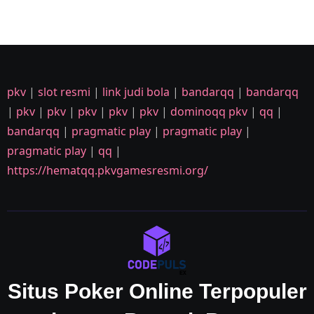
pkv
|
slot resmi
|
link judi bola
|
bandarqq
|
bandarqq
|
pkv
|
pkv
|
pkv
|
pkv
|
pkv
|
dominoqq pkv
|
qq
|
bandarqq
|
pragmatic play
|
pragmatic play
|
pragmatic play
|
qq
|
https://hematqq.pkvgamesresmi.org/
Situs Poker Online Terpopuler