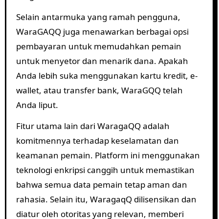
Selain antarmuka yang ramah pengguna,
WaraGAQQ juga menawarkan berbagai opsi
pembayaran untuk memudahkan pemain
untuk menyetor dan menarik dana. Apakah
Anda lebih suka menggunakan kartu kredit, e-
wallet, atau transfer bank, WaraGQQ telah
Anda liput.
Fitur utama lain dari WaragaQQ adalah
komitmennya terhadap keselamatan dan
keamanan pemain. Platform ini menggunakan
teknologi enkripsi canggih untuk memastikan
bahwa semua data pemain tetap aman dan
rahasia. Selain itu, WaragaqQ dilisensikan dan
diatur oleh otoritas yang relevan, memberi