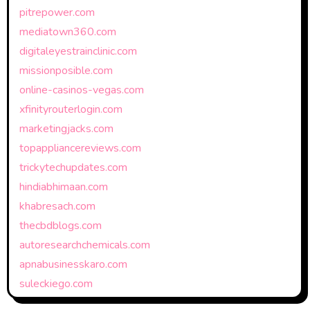
pitrepower.com
mediatown360.com
digitaleyestrainclinic.com
missionposible.com
online-casinos-vegas.com
xfinityrouterlogin.com
marketingjacks.com
topappliancereviews.com
trickytechupdates.com
hindiabhimaan.com
khabresach.com
thecbdblogs.com
autoresearchchemicals.com
apnabusinesskaro.com
suleckiego.com