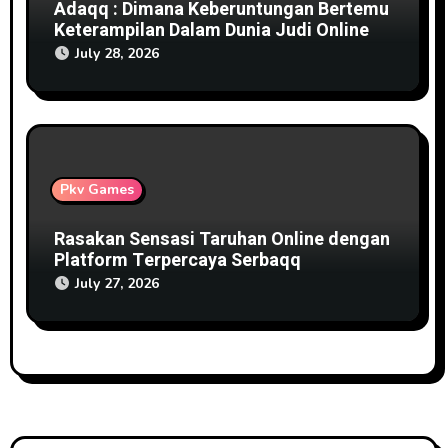
Adaqq : Dimana Keberuntungan Bertemu
Keterampilan Dalam Dunia Judi Online
July 28, 2026
Pkv Games
Rasakan Sensasi Taruhan Online dengan
Platform Terpercaya Serbaqq
July 27, 2026