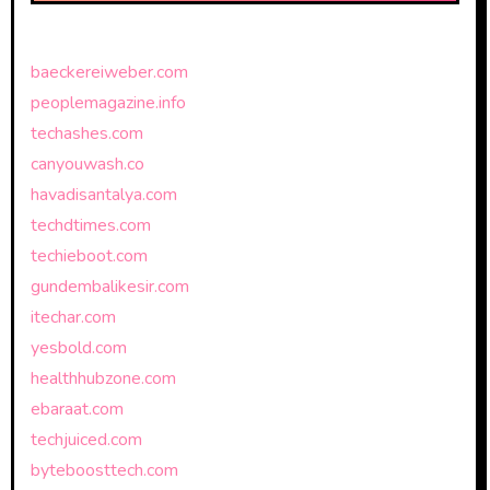
baeckereiweber.com
peoplemagazine.info
techashes.com
canyouwash.co
havadisantalya.com
techdtimes.com
techieboot.com
gundembalikesir.com
itechar.com
yesbold.com
healthhubzone.com
ebaraat.com
techjuiced.com
byteboosttech.com