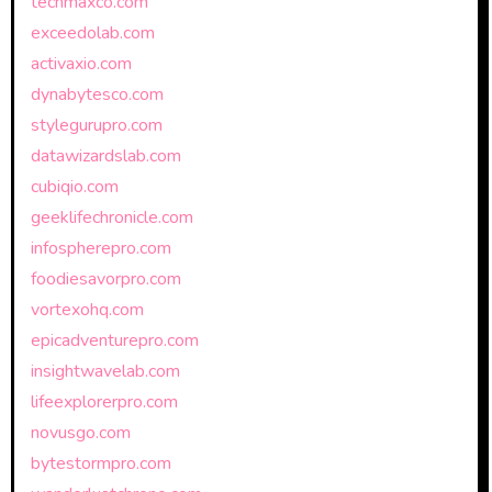
techmaxco.com
exceedolab.com
activaxio.com
dynabytesco.com
stylegurupro.com
datawizardslab.com
cubiqio.com
geeklifechronicle.com
infospherepro.com
foodiesavorpro.com
vortexohq.com
epicadventurepro.com
insightwavelab.com
lifeexplorerpro.com
novusgo.com
bytestormpro.com