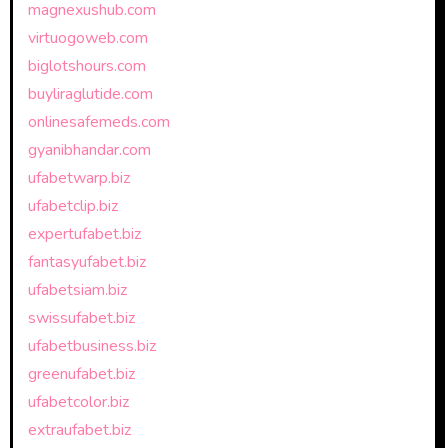
magnexushub.com
virtuogoweb.com
biglotshours.com
buyliraglutide.com
onlinesafemeds.com
gyanibhandar.com
ufabetwarp.biz
ufabetclip.biz
expertufabet.biz
fantasyufabet.biz
ufabetsiam.biz
swissufabet.biz
ufabetbusiness.biz
greenufabet.biz
ufabetcolor.biz
extraufabet.biz