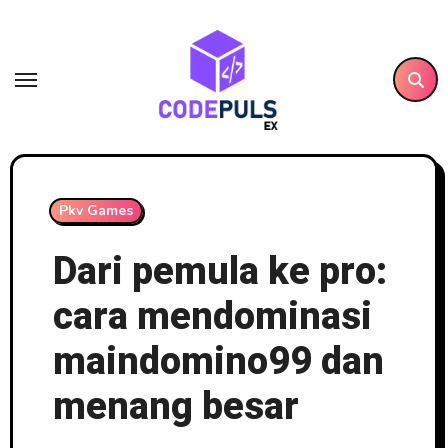
Skip
to
content
Pkv Games
Dari pemula ke pro:
cara mendominasi
maindomino99 dan
menang besar