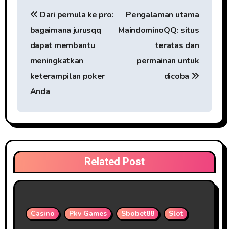
P
Dari pemula ke pro:
Pengalaman utama
o
bagaimana jurusqq
MaindominoQQ: situs
s
dapat membantu
teratas dan
t
meningkatkan
permainan untuk
keterampilan poker
dicoba
n
Anda
a
v
i
Related Post
g
a
t
Casino
Pkv Games
Sbobet88
Slot