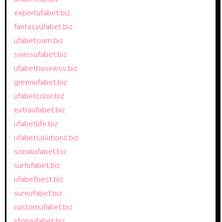
expertufabet.biz
fantasyufabet.biz
ufabetsiam.biz
swissufabet.biz
ufabetbusiness.biz
greenufabet.biz
ufabetcolor.biz
extraufabet.biz
ufabetlife.biz
ufabetsolutions.biz
socialufabet.biz
surfufabet.biz
ufabetbest.biz
sureufabet.biz
customufabet.biz
storyufabet.biz