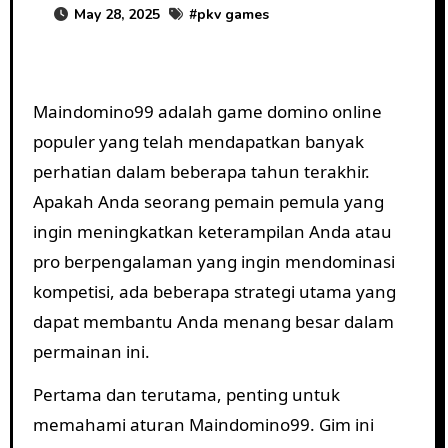
May 28, 2025
#
pkv games
Maindomino99 adalah game domino online
populer yang telah mendapatkan banyak
perhatian dalam beberapa tahun terakhir.
Apakah Anda seorang pemain pemula yang
ingin meningkatkan keterampilan Anda atau
pro berpengalaman yang ingin mendominasi
kompetisi, ada beberapa strategi utama yang
dapat membantu Anda menang besar dalam
permainan ini.
Pertama dan terutama, penting untuk
memahami aturan Maindomino99. Gim ini