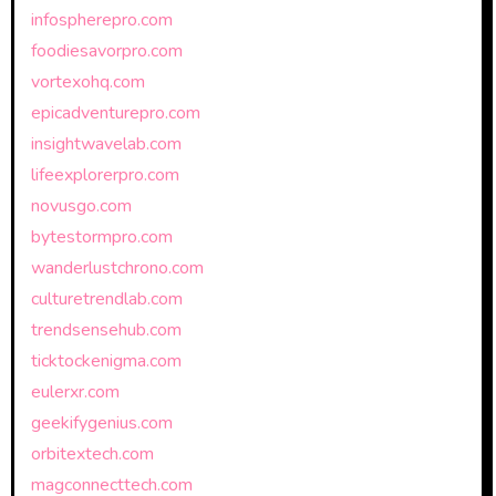
infospherepro.com
foodiesavorpro.com
vortexohq.com
epicadventurepro.com
insightwavelab.com
lifeexplorerpro.com
novusgo.com
bytestormpro.com
wanderlustchrono.com
culturetrendlab.com
trendsensehub.com
ticktockenigma.com
eulerxr.com
geekifygenius.com
orbitextech.com
magconnecttech.com