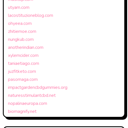
utyam.com
lacostituzioneblog.com
ohyeea.com
zhitiemoe.com
nungkub.com
anotherindian.com
xylemcider.com
taniaetiago.com
juzfitketo.com
pasomaga.com
impactgardencbdgummies.org
naturesstimulantcbd.net
nopalinaeuropa.com
biomagnify.net