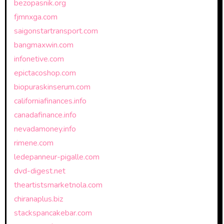
bezopasnik.org
fjmnxga.com
saigonstartransport.com
bangmaxwin.com
infonetive.com
epictacoshop.com
biopuraskinserum.com
californiafinances.info
canadafinance.info
nevadamoney.info
rimene.com
ledepanneur-pigalle.com
dvd-digest.net
theartistsmarketnola.com
chiranaplus.biz
stackspancakebar.com