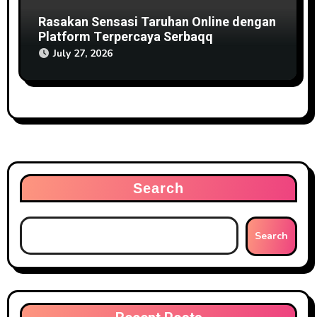
Rasakan Sensasi Taruhan Online dengan
Platform Terpercaya Serbaqq
July 27, 2026
Search
Search