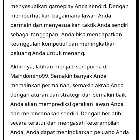
menyesuaikan gameplay Anda sendiri. Dengan
memperhatikan bagaimana lawan Anda
bermain dan menyesuaikan taktik Anda sendiri
sebagai tanggapan, Anda bisa mendapatkan
keunggulan kompetitif dan meningkatkan
peluang Anda untuk menang.
Akhirnya, latihan menjadi sempurna di
Maindomino99. Semakin banyak Anda
memainkan permainan, semakin akrab Anda
dengan aturan dan strategi, dan semakin baik
Anda akan memprediksi gerakan lawan Anda
dan merencanakan sendiri. Dengan berlatih
secara teratur dan mengasah keterampilan
Anda, Anda dapat meningkatkan peluang Anda