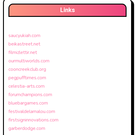
Links
saucyukiah.com
beikastreet.net
filmizlettir.net
ourmultiworlds.com
cooncreekclub.org
pegpufftimes.com
celestia-arts.com
forumchampions.com
bluebargames.com
festivaldelamalou.com
firstsigninnovations.com
garberdodge.com