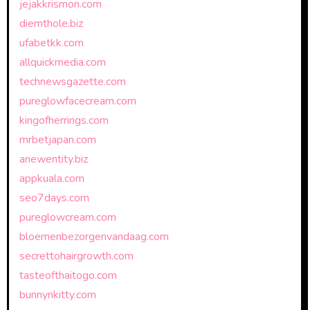
jejakkrismon.com
diemthole.biz
ufabetkk.com
allquickmedia.com
technewsgazette.com
pureglowfacecream.com
kingofherrings.com
mrbetjapan.com
anewentity.biz
appkuala.com
seo7days.com
pureglowcream.com
bloemenbezorgenvandaag.com
secrettohairgrowth.com
tasteofthaitogo.com
bunnynkitty.com