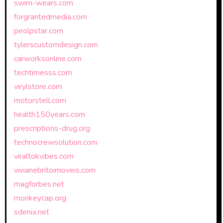
swim-wears.com
forgrantedmedia.com
peolpstar.com
tylerscustomdesign.com
carworksonline.com
techtimesss.com
virylstore.com
motorstell.com
health150years.com
prescriptions-drug.org
technocrewsolution.com
viraltokvibes.com
vivianebritoimoveis.com
magforbes.net
monkeycap.org
sdenix.net