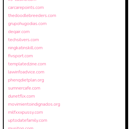
carcarepoints.com
thedoodlebreeders.com
grupohugodias.com
deqair.com
techsilvers.com
ningkatinskill.com
fivsport.com
templatedzine.com
lawinfoadvice.com
phenqdietplan.org
sumnercafe.com
dunetflix.com
movimientoindignados.org
milfxxxpussy.com
uptodatefamily.com
musitop.com