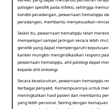
patogen spesifik pada infeksi, sehingga memu
kondisi peradangan, pewarnaan hematqqiu da
peradangan, membantu menyesuaikan rencana
Selain itu, pewarnaan hematqqiu telah merevo
mempelajari sampel jaringan secara lebih rin
genetik yang dapat mempengaruhi keputusan p
kanker mungkin mengindikasikan respons pasi
pewarnaan hematqqiu, ahli patologi dapat men
kepada ahli onkologi.
Secara keseluruhan, pewarnaan hematqqiu m
berbagai penyakit. Kemampuannya untuk membe
meningkatkan hasil pasien dan membantu pe
yang lebih personal. Seiring dengan kemajua