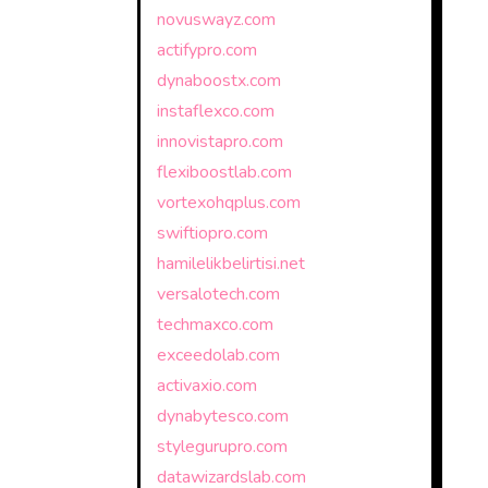
novuswayz.com
actifypro.com
dynaboostx.com
instaflexco.com
innovistapro.com
flexiboostlab.com
vortexohqplus.com
swiftiopro.com
hamilelikbelirtisi.net
versalotech.com
techmaxco.com
exceedolab.com
activaxio.com
dynabytesco.com
stylegurupro.com
datawizardslab.com