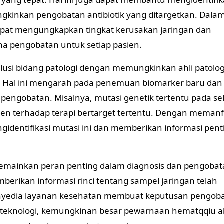
ngkinkan pengobatan antibiotik yang ditargetkan. Dala
pat mengungkapkan tingkat kerusakan jaringan dan
 pengobatan untuk setiap pasien.
lusi bidang patologi dengan memungkinkan ahli patolog
ci. Hal ini mengarah pada penemuan biomarker baru dan
engobatan. Misalnya, mutasi genetik tertentu pada se
en terhadap terapi bertarget tertentu. Dengan meman
gidentifikasi mutasi ini dan memberikan informasi pent
emainkan peran penting dalam diagnosis dan pengoba
rikan informasi rinci tentang sampel jaringan telah
nyedia layanan kesehatan membuat keputusan pengob
n teknologi, kemungkinan besar pewarnaan hematqqiu 