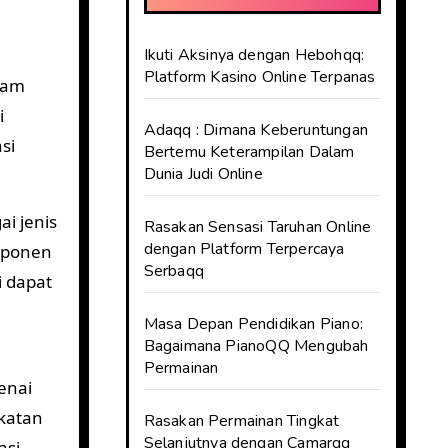
Ikuti Aksinya dengan Hebohqq:
Platform Kasino Online Terpanas
lam
i
Adaqq : Dimana Keberuntungan
si
Bertemu Keterampilan Dalam
Dunia Judi Online
i jenis
Rasakan Sensasi Taruhan Online
dengan Platform Terpercaya
mponen
Serbaqq
i dapat
Masa Depan Pendidikan Piano:
Bagaimana PianoQQ Mengubah
Permainan
enai
katan
Rasakan Permainan Tingkat
Selanjutnya dengan Camarqq
asi