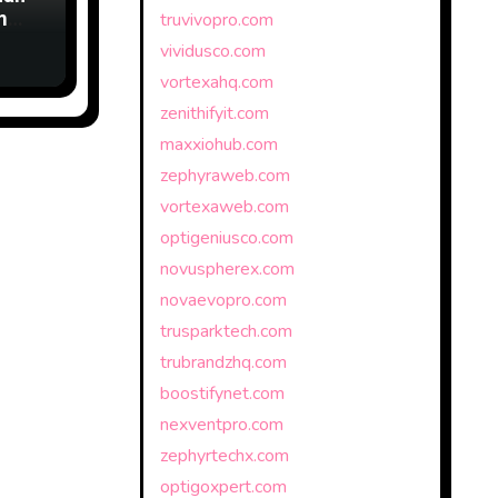
m
truvivopro.com
vividusco.com
vortexahq.com
zenithifyit.com
maxxiohub.com
zephyraweb.com
vortexaweb.com
optigeniusco.com
novuspherex.com
novaevopro.com
trusparktech.com
trubrandzhq.com
boostifynet.com
nexventpro.com
zephyrtechx.com
optigoxpert.com