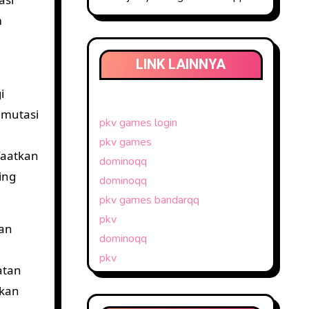
m
LINK LAINNYA
i
 mutasi
pkv games login
l
pkv games
faatkan
dominoqq
ing
dominoqq
pkv games bandarqq
pkv
tan
dominoqq
pkv
atan
akan