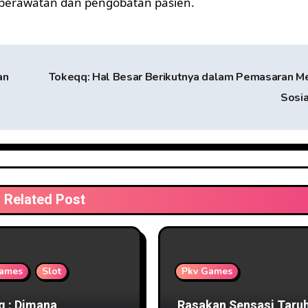
 perawatan dan pengobatan pasien.
an
Tokeqq: Hal Besar Berikutnya dalam Pemasaran M
Sosi
Related Post
ames
Slot
Pkv Games
 : Dimana
Rasakan Sensasi Taru