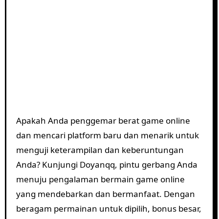
Menuju Permainan
Online yang
Menyenangkan
February 9, 2026
#
pkv games
Apakah Anda penggemar berat game online
dan mencari platform baru dan menarik untuk
menguji keterampilan dan keberuntungan
Anda? Kunjungi Doyanqq, pintu gerbang Anda
menuju pengalaman bermain game online
yang mendebarkan dan bermanfaat. Dengan
beragam permainan untuk dipilih, bonus besar,