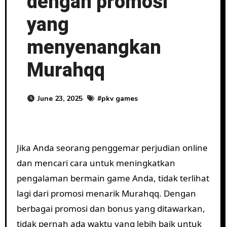
dengan promosi
yang
menyenangkan
Murahqq
June 23, 2025
#
pkv games
Jika Anda seorang penggemar perjudian online
dan mencari cara untuk meningkatkan
pengalaman bermain game Anda, tidak terlihat
lagi dari promosi menarik Murahqq. Dengan
berbagai promosi dan bonus yang ditawarkan,
tidak pernah ada waktu yang lebih baik untuk