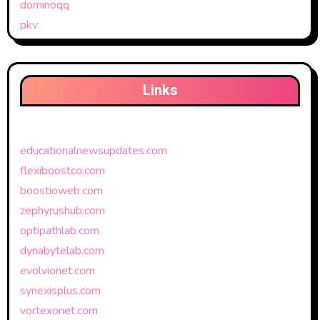
dominoqq
pkv
Links
educationalnewsupdates.com
flexiboostco.com
boostioweb.com
zephyrushub.com
optipathlab.com
dynabytelab.com
evolvionet.com
synexisplus.com
vortexonet.com