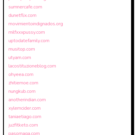
sumnercafe.com
dunetflix.com
movimientoindignados.org
milfxxxpussy.com
uptodatefamily.com
musitop.com
utyam.com
lacostituzioneblog.com
ohyeea.com
zhitiemoe.com
nungkub.com
anotherindian.com
xylemcider.com
taniaetiago.com
juzfitketo.com
pasomaga.com