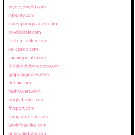
mypetzworld.com
infounty.com
investparaguay-eu.com
bwc88asia.com
extrem-poker.com
ks-casino.com
carcarepoints.com
thedoodlebreeders.com
grupohugodias.com
deqair.com
techsilvers.com
ningkatinskill.com
fivsport.com
templatedzine.com
lawinfoadvice.com
phenqdietplan.org