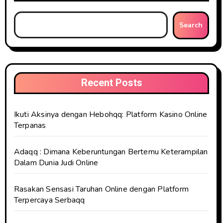
Search
Recent Posts
Ikuti Aksinya dengan Hebohqq: Platform Kasino Online
Terpanas
Adaqq : Dimana Keberuntungan Bertemu Keterampilan
Dalam Dunia Judi Online
Rasakan Sensasi Taruhan Online dengan Platform
Terpercaya Serbaqq