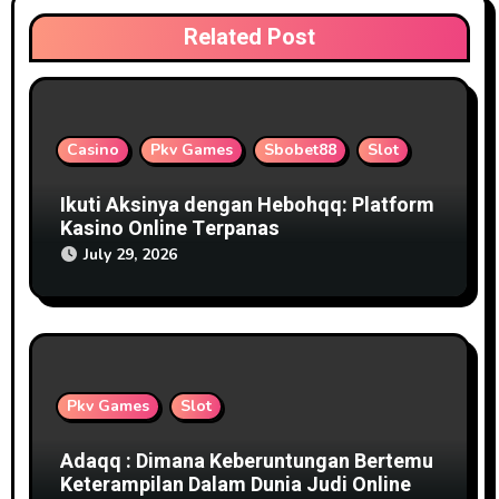
a
Related Post
v
i
g
Casino
Pkv Games
Sbobet88
Slot
a
Ikuti Aksinya dengan Hebohqq: Platform
Kasino Online Terpanas
t
July 29, 2026
i
o
n
Pkv Games
Slot
Adaqq : Dimana Keberuntungan Bertemu
Keterampilan Dalam Dunia Judi Online