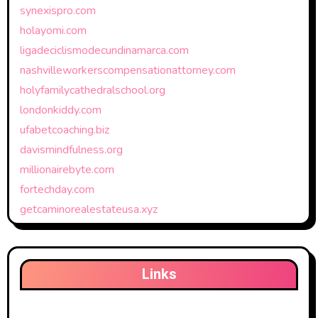
synexispro.com
holayomi.com
ligadeciclismodecundinamarca.com
nashvilleworkerscompensationattorney.com
holyfamilycathedralschool.org
londonkiddy.com
ufabetcoaching.biz
davismindfulness.org
millionairebyte.com
fortechday.com
getcaminorealestateusa.xyz
Links