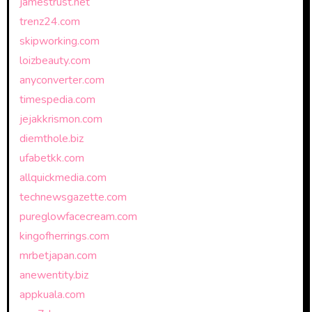
jamestrust.net
trenz24.com
skipworking.com
loizbeauty.com
anyconverter.com
timespedia.com
jejakkrismon.com
diemthole.biz
ufabetkk.com
allquickmedia.com
technewsgazette.com
pureglowfacecream.com
kingofherrings.com
mrbetjapan.com
anewentity.biz
appkuala.com