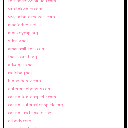
technocrewsolution.com
viraltokvibes.com
vivianebritoimoveis.com
magforbes.net
monkeycap.org
sdenix.net
amarinhillcrest.com
the-tourist.org
advogato.net
isafebag.net
bloombergz.com
enterpriseboosts.com
casino-kartenspiele.com
casino-automatenspiele.org
casino-tischspiele.com
otbody.com