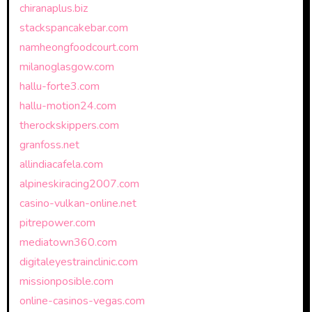
chiranaplus.biz
stackspancakebar.com
namheongfoodcourt.com
milanoglasgow.com
hallu-forte3.com
hallu-motion24.com
therockskippers.com
granfoss.net
allindiacafela.com
alpineskiracing2007.com
casino-vulkan-online.net
pitrepower.com
mediatown360.com
digitaleyestrainclinic.com
missionposible.com
online-casinos-vegas.com