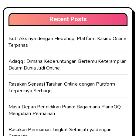
Recent Posts
Ikuti Aksinya dengan Hebohqq: Platform Kasino Online
Terpanas
Adaqq : Dimana Keberuntungan Bertemu Keterampilan
Dalam Dunia Judi Online
Rasakan Sensasi Taruhan Online dengan Platform
Terpercaya Serbaqq
Masa Depan Pendidikan Piano: Bagaimana PianoQQ
Mengubah Permainan
Rasakan Permainan Tingkat Selanjutnya dengan