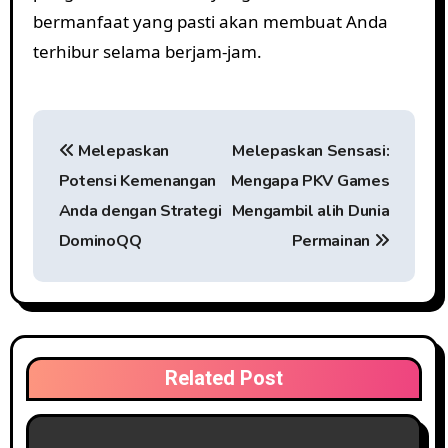
bermanfaat yang pasti akan membuat Anda
terhibur selama berjam-jam.
P
Melepaskan
Melepaskan Sensasi:
o
Potensi Kemenangan
Mengapa PKV Games
s
Anda dengan Strategi
Mengambil alih Dunia
t
DominoQQ
Permainan
n
a
v
Related Post
i