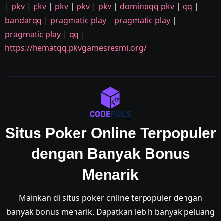
|
pkv
|
pkv
|
pkv
|
pkv
|
pkv
|
dominoqq pkv
|
qq
|
bandarqq
|
pragmatic play
|
pragmatic play
|
pragmatic play
|
qq
|
https://hematqq.pkvgamesresmi.org/
Situs Poker Online Terpopuler
dengan Banyak Bonus
Menarik
Mainkan di situs poker online terpopuler dengan
banyak bonus menarik. Dapatkan lebih banyak peluang