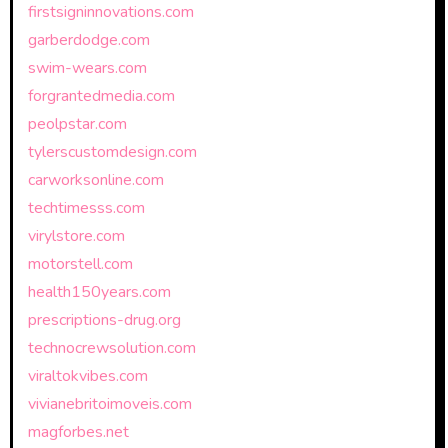
firstsigninnovations.com
garberdodge.com
swim-wears.com
forgrantedmedia.com
peolpstar.com
tylerscustomdesign.com
carworksonline.com
techtimesss.com
virylstore.com
motorstell.com
health150years.com
prescriptions-drug.org
technocrewsolution.com
viraltokvibes.com
vivianebritoimoveis.com
magforbes.net