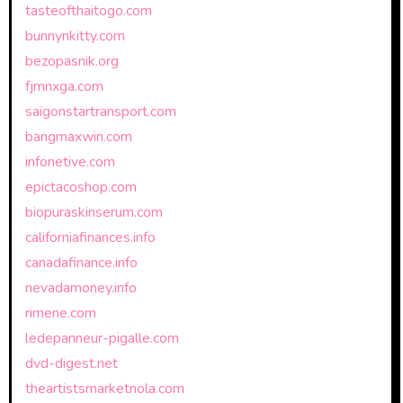
tasteofthaitogo.com
bunnynkitty.com
bezopasnik.org
fjmnxga.com
saigonstartransport.com
bangmaxwin.com
infonetive.com
epictacoshop.com
biopuraskinserum.com
californiafinances.info
canadafinance.info
nevadamoney.info
rimene.com
ledepanneur-pigalle.com
dvd-digest.net
theartistsmarketnola.com