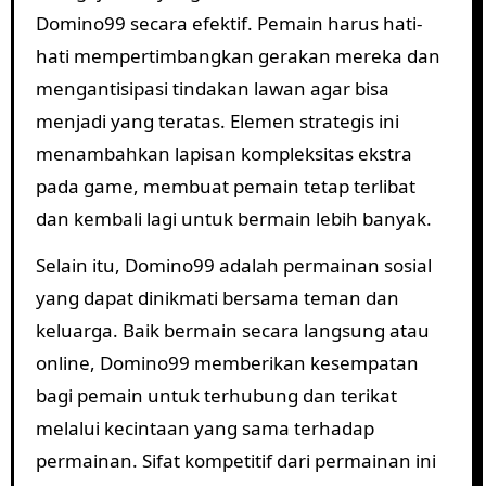
Domino99 secara efektif. Pemain harus hati-
hati mempertimbangkan gerakan mereka dan
mengantisipasi tindakan lawan agar bisa
menjadi yang teratas. Elemen strategis ini
menambahkan lapisan kompleksitas ekstra
pada game, membuat pemain tetap terlibat
dan kembali lagi untuk bermain lebih banyak.
Selain itu, Domino99 adalah permainan sosial
yang dapat dinikmati bersama teman dan
keluarga. Baik bermain secara langsung atau
online, Domino99 memberikan kesempatan
bagi pemain untuk terhubung dan terikat
melalui kecintaan yang sama terhadap
permainan. Sifat kompetitif dari permainan ini