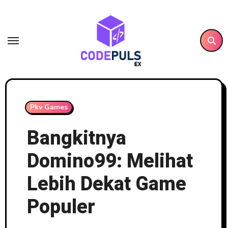
Skip
to
content
Pkv Games
Bangkitnya
Domino99: Melihat
Lebih Dekat Game
Populer