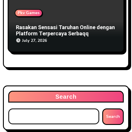
Pkv Games
Rasakan Sensasi Taruhan Online dengan
Platform Terpercaya Serbaqq
July 27, 2026
Search
Search