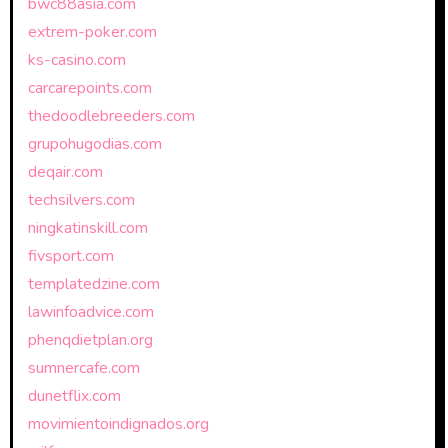
bwc88asia.com
extrem-poker.com
ks-casino.com
carcarepoints.com
thedoodlebreeders.com
grupohugodias.com
deqair.com
techsilvers.com
ningkatinskill.com
fivsport.com
templatedzine.com
lawinfoadvice.com
phenqdietplan.org
sumnercafe.com
dunetflix.com
movimientoindignados.org