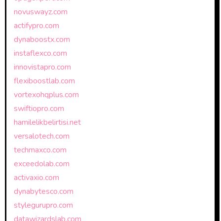
novuswayz.com
actifypro.com
dynaboostx.com
instaflexco.com
innovistapro.com
flexiboostlab.com
vortexohqplus.com
swiftiopro.com
hamilelikbelirtisi.net
versalotech.com
techmaxco.com
exceedolab.com
activaxio.com
dynabytesco.com
stylegurupro.com
datawizardslab.com