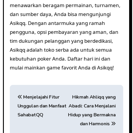
menawarkan beragam permainan, turnamen,
dan sumber daya, Anda bisa mengunjungi
Asikqq. Dengan antarmuka yang ramah
pengguna, opsi pembayaran yang aman, dan
tim dukungan pelanggan yang berdedikasi,
Asikqq adalah toko serba ada untuk semua
kebutuhan poker Anda. Daftar hari ini dan
mulai mainkan game favorit Anda di Asikqq!
P
Menjelajahi Fitur
Hikmah Ahliqq yang
o
Unggulan dan Manfaat
Abadi: Cara Menjalani
s
SahabatQQ
Hidup yang Bermakna
t
dan Harmonis