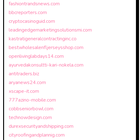
fashiontrandsnews.com
bbcreporters.com
cryptocasinoguid.com
leadingedgemarketingsolutionsmi.com
kastratigeneralcontractinginc.co
bestwholesalenfljerseysshop.com
openlivinglabdays14.com
ayurvedakonsultti-kari-nokela.com
antitraders.biz
aryanews24.com
xscape-it.com
777azino-mobile.com
cobbseniorbowl.com
technowdesign.com
durexsecurityandshipping.com
cityroofingandplannig.com