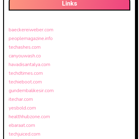
Links
baeckereiweber.com
peoplemagazine.info
techashes.com
canyouwash.co
havadisantalya.com
techdtimes.com
techieboot.com
gundembalikesir.com
itechar.com
yesbold.com
healthhubzone.com
ebaraat.com
techjuiced.com