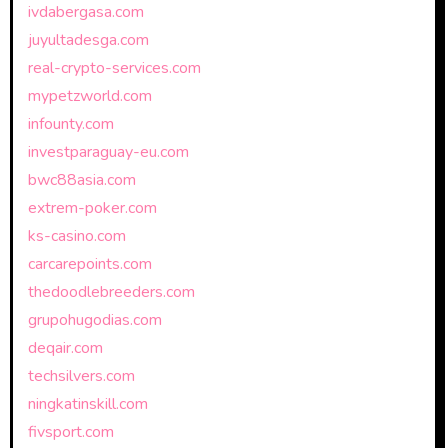
ivdabergasa.com
juyultadesga.com
real-crypto-services.com
mypetzworld.com
infounty.com
investparaguay-eu.com
bwc88asia.com
extrem-poker.com
ks-casino.com
carcarepoints.com
thedoodlebreeders.com
grupohugodias.com
deqair.com
techsilvers.com
ningkatinskill.com
fivsport.com