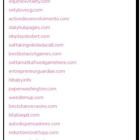
equiflexvitality.com
onlylovesg.com
activedesenvolvimento.com
dailyhubpages.com
idnplaysbobet.com
sattakingvikidadacall.com
bestbolaslotgames.com
sattamatkafixedgamehere.com
entrepreneurguardian.com
hibaby.info
paperwashington.com
weedemup.com
bestchancecasino.com
bilalliaqat.com
autodispensadores.com
inductioncooktopp.com