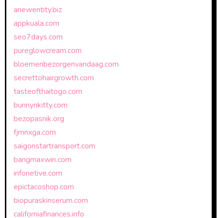
anewentity.biz
appkuala.com
seo7days.com
pureglowcream.com
bloemenbezorgenvandaag.com
secrettohairgrowth.com
tasteofthaitogo.com
bunnynkitty.com
bezopasnik.org
fjmnxga.com
saigonstartransport.com
bangmaxwin.com
infonetive.com
epictacoshop.com
biopuraskinserum.com
californiafinances.info