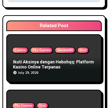
n
a
v
Related Post
i
g
Casino
Pkv Games
Sbobet88
Slot
a
t
Ikuti Aksinya dengan Hebohqq: Platform
Kasino Online Terpanas
i
July 29, 2026
o
n
Pkv Games
Slot