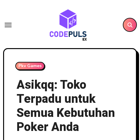
Skip
to
content
Pkv Games
Asikqq: Toko
Terpadu untuk
Semua Kebutuhan
Poker Anda