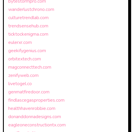
bytestormpro.com
wanderlustchrono.com
culturetrendlab.com
trendsensehub.com
ticktockenigma.com
eulerxr.com
geekifygenius.com
orbitextech.com
magconnecttech.com
zenifyweb.com
livetogel.co
genmatfiredoor.com
findlascegasproperties.com
healthhavenrobbie.com
donanddonnadesigns.com
eagleoneconstructiontx.com