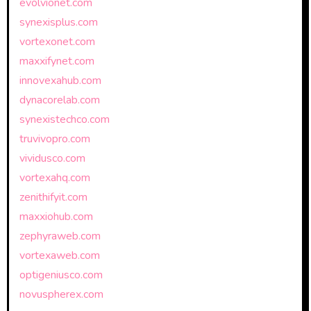
evolvionet.com
synexisplus.com
vortexonet.com
maxxifynet.com
innovexahub.com
dynacorelab.com
synexistechco.com
truvivopro.com
vividusco.com
vortexahq.com
zenithifyit.com
maxxiohub.com
zephyraweb.com
vortexaweb.com
optigeniusco.com
novuspherex.com