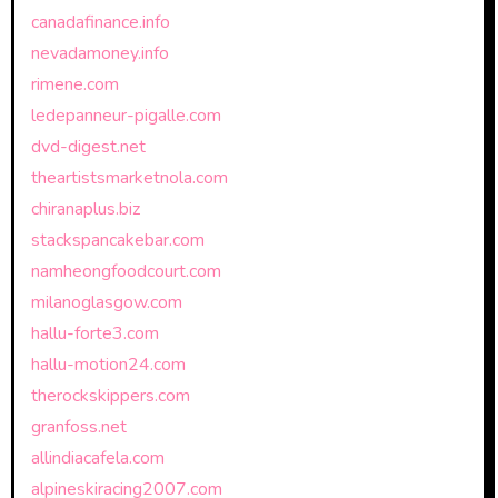
canadafinance.info
nevadamoney.info
rimene.com
ledepanneur-pigalle.com
dvd-digest.net
theartistsmarketnola.com
chiranaplus.biz
stackspancakebar.com
namheongfoodcourt.com
milanoglasgow.com
hallu-forte3.com
hallu-motion24.com
therockskippers.com
granfoss.net
allindiacafela.com
alpineskiracing2007.com