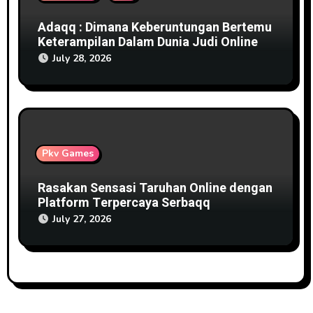
Adaqq : Dimana Keberuntungan Bertemu
Keterampilan Dalam Dunia Judi Online
July 28, 2026
Pkv Games
Rasakan Sensasi Taruhan Online dengan
Platform Terpercaya Serbaqq
July 27, 2026