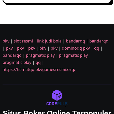
pkv
|
slot resmi
|
link judi bola
|
bandarqq
|
bandarqq
|
pkv
|
pkv
|
pkv
|
pkv
|
pkv
|
dominoqq pkv
|
qq
|
bandarqq
|
pragmatic play
|
pragmatic play
|
pragmatic play
|
qq
|
https://hematqq.pkvgamesresmi.org/
Situs Poker Online Terpopuler